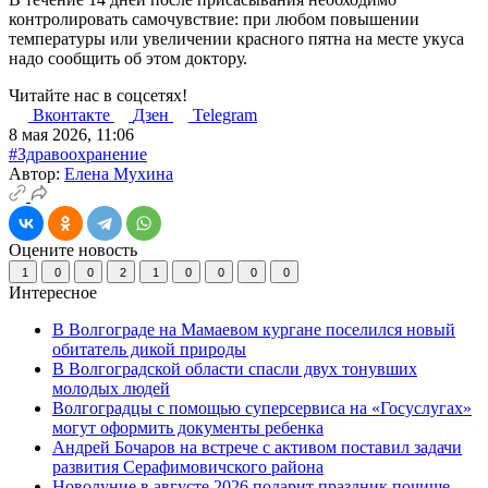
контролировать самочувствие: при любом повышении
температуры или увеличении красного пятна на месте укуса
надо сообщить об этом доктору.
Читайте нас в соцсетях!
Вконтакте
Дзен
Telegram
8 мая 2026, 11:06
#Здравоохранение
Автор:
Елена Мухина
Оцените новость
1
0
0
2
1
0
0
0
0
Интересное
В Волгограде на Мамаевом кургане поселился новый
обитатель дикой природы
В Волгоградской области спасли двух тонувших
молодых людей
Волгоградцы с помощью суперсервиса на «Госуслугах»
могут оформить документы ребенка
Андрей Бочаров на встрече с активом поставил задачи
развития Серафимовичского района
Новолуние в августе 2026 подарит праздник почище,