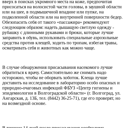
вверх в поисках укромного места на коже, предпочитая
присосаться на волосистой части головы, в заушной области
или на шее, в подмышечной впадине или пупке, на
подколенной области или на внутренней поверхности бедер.
Обезопасить себя от такого «пассажира» рекомендуют
следующим образом: надеть дышащую светлую одежду -
рубашку с длинными рукавами и брюки, которые лучше
заправить в обувь, использовать специальные аэрозольные
средства против клещей, ходить по тропам, избегая травы,
осматривать себя и животных как можно чаще.
В случае обнаружения присасывания насекомого лучше
обратиться к врачу. Самостоятельно же снимать надо
осторожно, чтобы не оборвать хоботок. Клеща лучше
доставить на исследование в лабораторию особо опасных и
природно-очаговых инфекций ФБУЗ «Центр гигиены и
эпидемиологии в Волгоградской области» (г. Волгоград, ул.
Ангарская, д. 13Б, тел. (8442) 36-25-71), где его проверят, но
на возмездной основе.
В течение 14 дней после присасывания необходимо