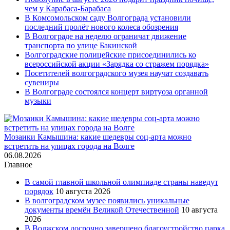
чем у Карабаса-Барабаса
В Комсомольском саду Волгограда установили
последний пролёт нового колеса обозрения
В Волгограде на неделю ограничат движение
транспорта по улице Бакинской
Волгоградские полицейские присоединились ко
всероссийской акции «Зарядка со стражем порядка»
Посетителей волгоградского музея научат создавать
сувениры
В Волгограде состоялся концерт виртуоза органной
музыки
Мозаики Камышина: какие шедевры соц-арта можно
встретить на улицах города на Волге
06.08.2026
Главное
В самой главной школьной олимпиаде страны наведут
порядок
10 августа 2026
В волгоградском музее появились уникальные
документы времён Великой Отечественной
10 августа
2026
В Волжском досрочно завершено благоустройство парка