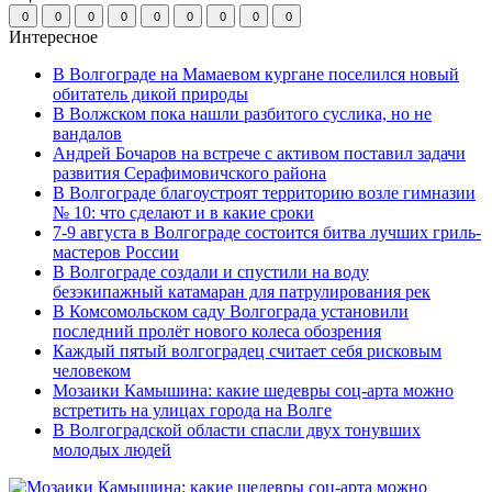
0
0
0
0
0
0
0
0
0
Интересное
В Волгограде на Мамаевом кургане поселился новый
обитатель дикой природы
В Волжском пока нашли разбитого суслика, но не
вандалов
Андрей Бочаров на встрече с активом поставил задачи
развития Серафимовичского района
В Волгограде благоустроят территорию возле гимназии
№ 10: что сделают и в какие сроки
7-9 августа в Волгограде состоится битва лучших гриль-
мастеров России
В Волгограде создали и спустили на воду
безэкипажный катамаран для патрулирования рек
В Комсомольском саду Волгограда установили
последний пролёт нового колеса обозрения
Каждый пятый волгоградец считает себя рисковым
человеком
Мозаики Камышина: какие шедевры соц-арта можно
встретить на улицах города на Волге
В Волгоградской области спасли двух тонувших
молодых людей