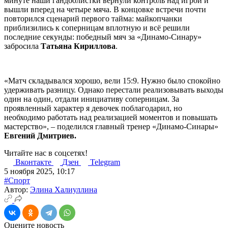
минуте наши гандболистки вернули контроль над игрой и
вышли вперед на четыре мяча. В концовке встречи почти
повторился сценарий первого тайма: майкопчанки
приблизились к соперницам вплотную и всё решили
последние секунды: победный мяч за «Динамо-Синару»
забросила
Татьяна Кириллова
.
«Матч складывался хорошо, вели 15:9. Нужно было спокойно
удерживать разницу. Однако перестали реализовывать выходы
один на один, отдали инициативу соперницам. За
проявленный характер я девочек поблагодарил, но
необходимо работать над реализацией моментов и повышать
мастерство», – поделился главный тренер «Динамо-Синары»
Евгений Дмитриев.
Читайте нас в соцсетях!
Вконтакте
Дзен
Telegram
5 ноября 2025, 10:17
#Спорт
Автор:
Элина Халиуллина
Оцените новость