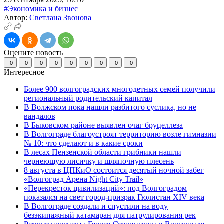
#Экономика и бизнес
Автор:
Светлана Звонова
Оцените новость
0
0
0
0
0
0
0
0
0
Интересное
Более 900 волгоградских многодетных семей получили
региональный родительский капитал
В Волжском пока нашли разбитого суслика, но не
вандалов
В Быковском районе выявлен очаг бруцеллеза
В Волгограде благоустроят территорию возле гимназии
№ 10: что сделают и в какие сроки
В лесах Пензенской области грибники нашли
чернеющую лисичку и шляпочную плесень
8 августа в ЦПКиО состоится десятый ночной забег
«Волгоград Арена Night City Trail»
«Перекресток цивилизаций»: под Волгоградом
показался на свет город-призрак Гюлистан XIV века
В Волгограде создали и спустили на воду
безэкипажный катамаран для патрулирования рек