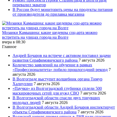
Ремонт проспекта Героев Сталинграда в Волгограде
перевалил экватор
В России будут мониторить цены на продукты питания
от производителя до прилавка магазина
Мозаики Камышина: какие шедевры соц-арта можно
встретить на улицах города на Волге
вчера в 08:30
Главное
Андрей Бочаров на встрече с активом поставил задачи
развития Серафимовичского района
7 августа 2026
Количество заявлений на обучение в рамках
«Профессионалитета» побило прошлогодний рекорд
7
августа 2026
В Волгограде выступит волшебник органа Тимур
Халиуллин
7 августа 2026
«Паучки» из Волгоградской глубинки сплели 500
маскировочных сетей для нужд СВО
7 августа 2026
В Волгоградской области спасли двух тонувших
молодых людей
7 августа 2026
В Волгоградской области Андрей Бочаров инспектирует
объекты Серафимовичского района
7 августа 2026
Волжский хирург провел отпуск в ЛНР ради спасения