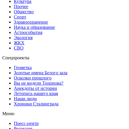
Культура
Прочее
Общество
Спорт
Здравоохранение
Наука и образование
Астрособытия
Экология
ЖКХ
СВО
Спецпроекты
Геометка
Золотые имена Белого зала
Осколки прошлого
Вы не видели Тихонова?
Анекдоты от истории
Летопись нашего края
Наши люди
Хроники Сталинграда
Меню
Пресс-центр
Редакция