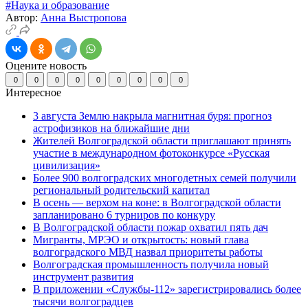
#Наука и образование
Автор:
Анна Выстропова
Оцените новость
0
0
0
0
0
0
0
0
0
Интересное
3 августа Землю накрыла магнитная буря: прогноз
астрофизиков на ближайшие дни
Жителей Волгоградской области приглашают принять
участие в международном фотоконкурсе «Русская
цивилизация»
Более 900 волгоградских многодетных семей получили
региональный родительский капитал
В осень — верхом на коне: в Волгоградской области
запланировано 6 турниров по конкуру
В Волгоградской области пожар охватил пять дач
Мигранты, МРЭО и открытость: новый глава
волгоградского МВД назвал приоритеты работы
Волгоградская промышленность получила новый
инструмент развития
В приложении «Службы-112» зарегистрировались более
тысячи волгоградцев