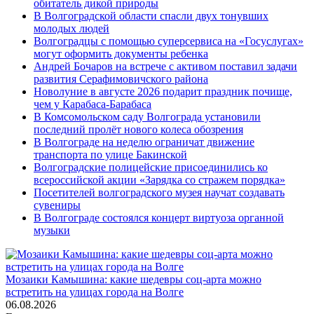
обитатель дикой природы
В Волгоградской области спасли двух тонувших
молодых людей
Волгоградцы с помощью суперсервиса на «Госуслугах»
могут оформить документы ребенка
Андрей Бочаров на встрече с активом поставил задачи
развития Серафимовичского района
Новолуние в августе 2026 подарит праздник почище,
чем у Карабаса-Барабаса
В Комсомольском саду Волгограда установили
последний пролёт нового колеса обозрения
В Волгограде на неделю ограничат движение
транспорта по улице Бакинской
Волгоградские полицейские присоединились ко
всероссийской акции «Зарядка со стражем порядка»
Посетителей волгоградского музея научат создавать
сувениры
В Волгограде состоялся концерт виртуоза органной
музыки
Мозаики Камышина: какие шедевры соц-арта можно
встретить на улицах города на Волге
06.08.2026