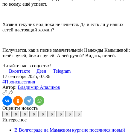
по всему, ещё успеют.
Хозяин текучих вод пока не чешется. Да и есть ли у наших
сетей настоящий хозяин?
Получается, как в песне замечательной Надежды Кадышевой:
течёт ручей, бежит ручей. А чей ручей? Видать, ничей.
Читайте нас в соцсетях!
Вконтакте
Дзен
Telegram
17 сентября 2025, 07:36
#Происшествия
Автор:
Владимир Апаликов
Оцените новость
0
0
0
0
0
0
0
0
0
Интересное
В Волгограде на Мамаевом кургане поселился новый