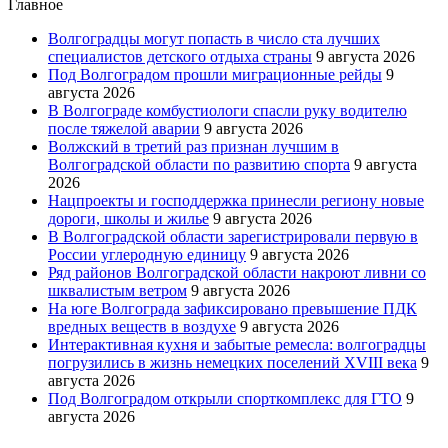
Главное
Волгоградцы могут попасть в число ста лучших
специалистов детского отдыха страны
9 августа 2026
Под Волгоградом прошли миграционные рейды
9
августа 2026
В Волгограде комбустиологи спасли руку водителю
после тяжелой аварии
9 августа 2026
Волжский в третий раз признан лучшим в
Волгоградской области по развитию спорта
9 августа
2026
Нацпроекты и господдержка принесли региону новые
дороги, школы и жилье
9 августа 2026
В Волгоградской области зарегистрировали первую в
России углеродную единицу
9 августа 2026
Ряд районов Волгоградской области накроют ливни со
шквалистым ветром
9 августа 2026
На юге Волгограда зафиксировано превышение ПДК
вредных веществ в воздухе
9 августа 2026
Интерактивная кухня и забытые ремесла: волгоградцы
погрузились в жизнь немецких поселений XVIII века
9
августа 2026
Под Волгоградом открыли спорткомплекс для ГТО
9
августа 2026