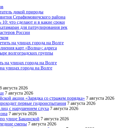
ов
татель дикой природы
азвития Серафимовичского района
10: что сделают и в какие сроки
катамаран для патрулирования рек
мастеров России
еком
тить на улицах города на Волге
лнения карт «Волна»: адреса
тыре волгоградских группы
на улицах города на Волге
8 августа 2026
ки
7 августа 2026
йской акции «Зарядка со стражем порядка»
7 августа 2026
роходит первые гидроиспытания
7 августа 2026
 лиц с нарушением слуха
7 августа 2026
иона
7 августа 2026
 по улице Бакинской
7 августа 2026
следние смены
7 августа 2026