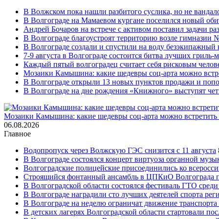
В Волжском пока нашли разбитого суслика, но не вандал
В Волгограде на Мамаевом кургане поселился новый оби
Андрей Бочаров на встрече с активом поставил задачи р
В Волгограде благоустроят территорию возле гимназии № 
В Волгограде создали и спустили на воду безэкипажный 
7-9 августа в Волгограде состоится битва лучших гриль-
Каждый пятый волгоградец считает себя рисковым челов
Мозаики Камышина: какие шедевры соц-арта можно встре
В Волгограде открыли 13 новых пунктов продажи и попо
В Волгограде на дне рождения «Книжного» выступят че
Мозаики Камышина: какие шедевры соц-арта можно встретить 
06.08.2026
Главное
Водопропуск через Волжскую ГЭС снизится с 11 августа
В Волгограде состоялся концерт виртуоза органной музы
Волгоградские полицейские присоединились ко всеросси
Строящийся фонтанный ансамбль в ЦПКиО Волгограда п
В Волгоградской области состоялся фестиваль ГТО среди
В Волгограде наградили сто лучших деятелей спорта рег
В Волгограде на неделю ограничат движение транспорта
В детских лагерях Волгоградской области стартовали по