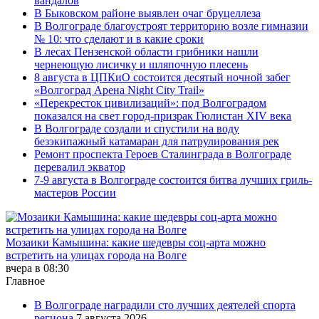
вандалов
В Быковском районе выявлен очаг бруцеллеза
В Волгограде благоустроят территорию возле гимназии
№ 10: что сделают и в какие сроки
В лесах Пензенской области грибники нашли
чернеющую лисичку и шляпочную плесень
8 августа в ЦПКиО состоится десятый ночной забег
«Волгоград Арена Night City Trail»
«Перекресток цивилизаций»: под Волгоградом
показался на свет город-призрак Гюлистан XIV века
В Волгограде создали и спустили на воду
безэкипажный катамаран для патрулирования рек
Ремонт проспекта Героев Сталинграда в Волгограде
перевалил экватор
7-9 августа в Волгограде состоится битва лучших гриль-
мастеров России
Мозаики Камышина: какие шедевры соц-арта можно
встретить на улицах города на Волге
вчера в 08:30
Главное
В Волгограде наградили сто лучших деятелей спорта
региона
7 августа 2026