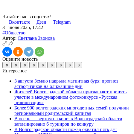
Читайте нас в соцсетях!
Вконтакте
Дзен
Telegram
31 июля 2025, 17:42
#Общество
Автор:
Светлана Звонова
Оцените новость
0
0
0
0
0
0
0
0
0
Интересное
3 августа Землю накрыла магнитная буря: прогноз
астрофизиков на ближайшие дни
Жителей Волгоградской области приглашают принять
участие в международном фотоконкурсе «Русская
цивилизация»
Более 900 волгоградских многодетных семей получили
региональный родительский капитал
В осень — верхом на коне: в Волгоградской области
запланировано 6 турниров по конкуру
В Волгоградской области пожар охватил пять дач