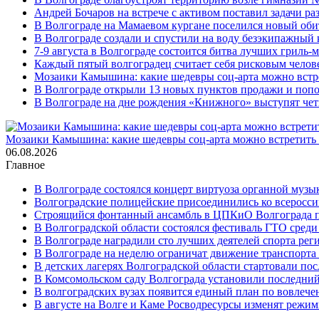
Андрей Бочаров на встрече с активом поставил задачи р
В Волгограде на Мамаевом кургане поселился новый оби
В Волгограде создали и спустили на воду безэкипажный 
7-9 августа в Волгограде состоится битва лучших гриль-
Каждый пятый волгоградец считает себя рисковым челов
Мозаики Камышина: какие шедевры соц-арта можно встре
В Волгограде открыли 13 новых пунктов продажи и попо
В Волгограде на дне рождения «Книжного» выступят че
Мозаики Камышина: какие шедевры соц-арта можно встретить 
06.08.2026
Главное
В Волгограде состоялся концерт виртуоза органной музы
Волгоградские полицейские присоединились ко всеросси
Строящийся фонтанный ансамбль в ЦПКиО Волгограда п
В Волгоградской области состоялся фестиваль ГТО среди
В Волгограде наградили сто лучших деятелей спорта рег
В Волгограде на неделю ограничат движение транспорта
В детских лагерях Волгоградской области стартовали по
В Комсомольском саду Волгограда установили последний
В волгоградских вузах появится единый план по вовлеч
В августе на Волге и Каме Росводресурсы изменят режи