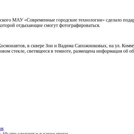
кого МАУ «Современные городские технологии» сделало подаро
которой отдыхающие смогут фотографироваться.
Космонавтов, в сквере Зои и Вадима Сапожниковых, на ул. Комму
ловом стекле, светящееся в темноте, размещена информация об 
ов
10: что сделают и в какие сроки