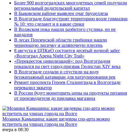
Более 900 волгоградских многодетных семей получили
региональный родительский капитал
В Быковском районе выявлен очаг бруцеллеза
В Волгограде благоустроят территорию возле гимназии
№ 10: что сделают и в какие сроки
В Волжском пока нашли разбитого суслика, но не
вандалов
В лесах Пензенской области грибники нашли
чернеющую лисичку и шляпочную плесень
8 августа в ЦПКиО состоится десятый ночной забег
«Волгоград Арена Night City Trail»
«Перекресток цивилизаций»: под Волгоградом
показался на свет город-призрак Гюлистан XIV века
В Волгограде создали и спустили на воду
безэкипажный катамаран для патрулирования рек
Ремонт проспекта Героев Сталинграда в Волгограде
перевалил экватор
В России будут мониторить цены на продукты питания
от производителя до прилавка магазина
Мозаики Камышина: какие шедевры соц-арта можно
встретить на улицах города на Волге
вчера в 08:30