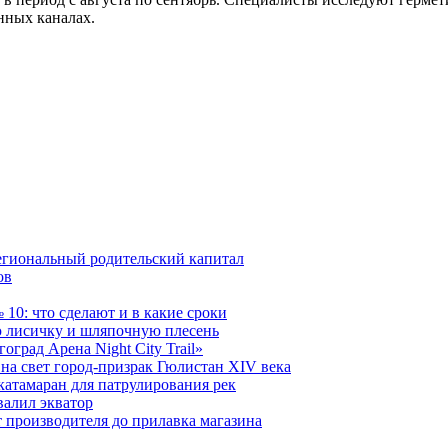
нных каналах.
егиональный родительский капитал
ов
10: что сделают и в какие сроки
 лисичку и шляпочную плесень
град Арена Night City Trail»
на свет город-призрак Гюлистан XIV века
катамаран для патрулирования рек
валил экватор
 производителя до прилавка магазина