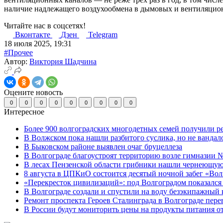
наличие надлежащего воздухообмена в дымовых и вентиляцио
Читайте нас в соцсетях!
Вконтакте
Дзен
Telegram
18 июля 2025, 19:31
#Прочее
Автор:
Виктория Шадчина
Оцените новость
0
0
0
0
0
0
0
0
0
Интересное
Более 900 волгоградских многодетных семей получили р
В Волжском пока нашли разбитого суслика, но не вандал
В Быковском районе выявлен очаг бруцеллеза
В Волгограде благоустроят территорию возле гимназии № 
В лесах Пензенской области грибники нашли чернеющую
8 августа в ЦПКиО состоится десятый ночной забег «Волго
«Перекресток цивилизаций»: под Волгоградом показался 
В Волгограде создали и спустили на воду безэкипажный 
Ремонт проспекта Героев Сталинграда в Волгограде пере
В России будут мониторить цены на продукты питания от