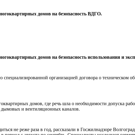
ногоквартирных домов на безопасность ВДГО.
огоквартирных домов на безопасность использования и эксп
со специализированной организацией договора о техническом 
гоквартирных домов, где речь шла о необходимости допуска ра
и дымовых и вентиляционных каналов.
иться не реже раза в год, рассказали в Госжилнадзоре Волгогр
е в период с августа по сентябрь. Специалисты исследуют герм