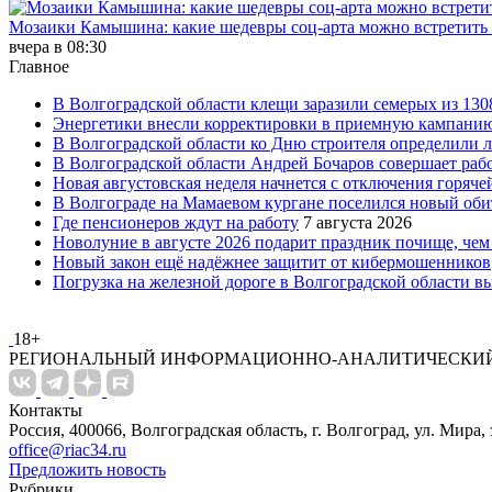
Мозаики Камышина: какие шедевры соц-арта можно встретить 
вчера в 08:30
Главное
В Волгоградской области клещи заразили семерых из 13
Энергетики внесли корректировки в приемную кампанию 
В Волгоградской области ко Дню строителя определили л
В Волгоградской области Андрей Бочаров совершает ра
Новая августовская неделя начнется с отключения горяче
В Волгограде на Мамаевом кургане поселился новый оби
Где пенсионеров ждут на работу
7 августа 2026
Новолуние в августе 2026 подарит праздник почище, чем
Новый закон ещё надёжнее защитит от кибермошенников
Погрузка на железной дороге в Волгоградской области в
18+
РЕГИОНАЛЬНЫЙ ИНФОРМАЦИОННО-АНАЛИТИЧЕСКИЙ
Контакты
Россия, 400066, Волгоградская область, г. Волгоград, ул. Мира, 
office@riac34.ru
Предложить новость
Рубрики