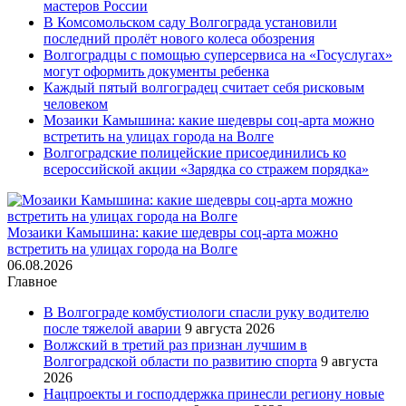
мастеров России
В Комсомольском саду Волгограда установили
последний пролёт нового колеса обозрения
Волгоградцы с помощью суперсервиса на «Госуслугах»
могут оформить документы ребенка
Каждый пятый волгоградец считает себя рисковым
человеком
Мозаики Камышина: какие шедевры соц-арта можно
встретить на улицах города на Волге
Волгоградские полицейские присоединились ко
всероссийской акции «Зарядка со стражем порядка»
Мозаики Камышина: какие шедевры соц-арта можно
встретить на улицах города на Волге
06.08.2026
Главное
В Волгограде комбустиологи спасли руку водителю
после тяжелой аварии
9 августа 2026
Волжский в третий раз признан лучшим в
Волгоградской области по развитию спорта
9 августа
2026
Нацпроекты и господдержка принесли региону новые