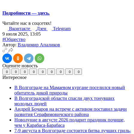
Подробности — здесь.
Читайте нас в соцсетях!
Вконтакте
Дзен
Telegram
9 июля 2025, 13:05
#Общество
Автор:
Владимир Апаликов
Оцените новость
0
0
0
0
0
0
0
0
0
Интересное
В Волгограде на Мамаевом кургане поселился новый
обитатель дикой природы
В Волгоградской области спасли двух тонувших
молодых людей
Андрей Бочаров на встрече с активом поставил задачи
развития Серафимовичского района
Новолуние в августе 2026 подарит праздник почище,
чем у Карабаса-Барабаса
7-9 августа в Волгограде состоится битва лучших гриль-