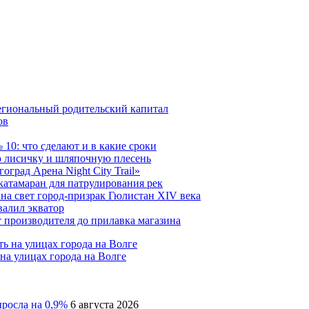
егиональный родительский капитал
ов
10: что сделают и в какие сроки
 лисичку и шляпочную плесень
град Арена Night City Trail»
катамаран для патрулирования рек
на свет город-призрак Гюлистан XIV века
валил экватор
 производителя до прилавка магазина
на улицах города на Волге
ыросла на 0,9%
6 августа 2026