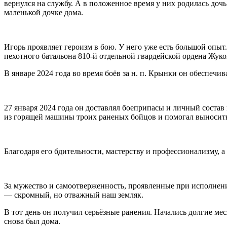
вернулся на службу. А в положенное время у них родилась дочь Е
маленькой дочке дома.
Игорь проявляет героизм в бою. У него уже есть большой опы
пехотного батальона 810-й отдельной гвардейской ордена Жук
В январе 2024 года во время боёв за н. п. Крынки он обеспечи
27 января 2024 года он доставлял боеприпасы и личный состав
из горящей машины троих раненых бойцов и помогал выносить
Благодаря его бдительности, мастерству и профессионализму, 
За мужество и самоотверженность, проявленные при исполнени
— скромный, но отважный наш земляк.
В тот день он получил серьёзные ранения. Начались долгие ме
снова был дома.