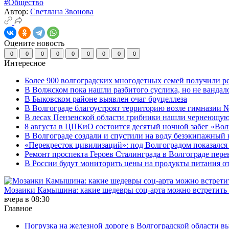
#Общество
Автор:
Светлана Звонова
Оцените новость
0
0
0
0
0
0
0
0
0
Интересное
Более 900 волгоградских многодетных семей получили р
В Волжском пока нашли разбитого суслика, но не вандал
В Быковском районе выявлен очаг бруцеллеза
В Волгограде благоустроят территорию возле гимназии № 
В лесах Пензенской области грибники нашли чернеющую
8 августа в ЦПКиО состоится десятый ночной забег «Волго
В Волгограде создали и спустили на воду безэкипажный 
«Перекресток цивилизаций»: под Волгоградом показался 
Ремонт проспекта Героев Сталинграда в Волгограде пере
В России будут мониторить цены на продукты питания от
Мозаики Камышина: какие шедевры соц-арта можно встретить 
вчера в 08:30
Главное
Погрузка на железной дороге в Волгоградской области в