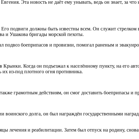
вгения. Эта новость не даёт ему унывать, ведь он знает, за что 
т. Его подвиги должны быть известны всем. Он служит стрелком
ова и Ушакова бригады морской пехоты.
вал подвоз боеприпасов и провизии, помогал раненым и эвакуиро
 в Крынки. Когда он подъезжал к населённому пункту, на его ав
 их из-под плотного огня противника.
а также грамотным действиям, он смог доставить боеприпасы и п
и воинского долга, он был награждён государственными наград
сяцы лечения и реабилитации. Затем был отпуск на родину, сно