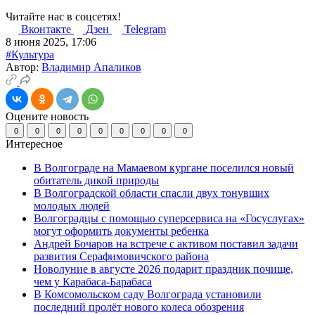
Читайте нас в соцсетях!
Вконтакте
Дзен
Telegram
8 июня 2025, 17:06
#Культура
Автор:
Владимир Апаликов
Оцените новость
0
0
0
0
0
0
0
0
0
Интересное
В Волгограде на Мамаевом кургане поселился новый
обитатель дикой природы
В Волгоградской области спасли двух тонувших
молодых людей
Волгоградцы с помощью суперсервиса на «Госуслугах»
могут оформить документы ребенка
Андрей Бочаров на встрече с активом поставил задачи
развития Серафимовичского района
Новолуние в августе 2026 подарит праздник почище,
чем у Карабаса-Барабаса
В Комсомольском саду Волгограда установили
последний пролёт нового колеса обозрения