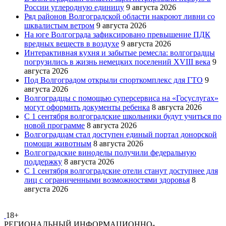
России углеродную единицу
9 августа 2026
Ряд районов Волгоградской области накроют ливни со
шквалистым ветром
9 августа 2026
На юге Волгограда зафиксировано превышение ПДК
вредных веществ в воздухе
9 августа 2026
Интерактивная кухня и забытые ремесла: волгоградцы
погрузились в жизнь немецких поселений XVIII века
9
августа 2026
Под Волгоградом открыли спорткомплекс для ГТО
9
августа 2026
Волгоградцы с помощью суперсервиса на «Госуслугах»
могут оформить документы ребенка
8 августа 2026
С 1 сентября волгоградские школьники будут учиться по
новой программе
8 августа 2026
Волгоградцам стал доступен единый портал донорской
помощи животным
8 августа 2026
Волгоградские виноделы получили федеральную
поддержку
8 августа 2026
С 1 сентября волгоградские отели станут доступнее для
лиц с ограниченными возможностями здоровья
8
августа 2026
18+
РЕГИОНАЛЬНЫЙ ИНФОРМАЦИОННО-