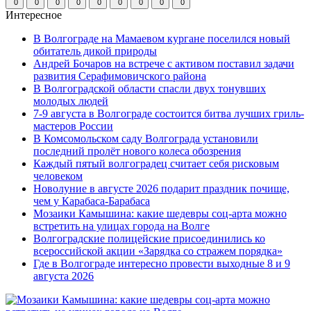
0
0
0
0
0
0
0
0
0
Интересное
В Волгограде на Мамаевом кургане поселился новый
обитатель дикой природы
Андрей Бочаров на встрече с активом поставил задачи
развития Серафимовичского района
В Волгоградской области спасли двух тонувших
молодых людей
7-9 августа в Волгограде состоится битва лучших гриль-
мастеров России
В Комсомольском саду Волгограда установили
последний пролёт нового колеса обозрения
Каждый пятый волгоградец считает себя рисковым
человеком
Новолуние в августе 2026 подарит праздник почище,
чем у Карабаса-Барабаса
Мозаики Камышина: какие шедевры соц-арта можно
встретить на улицах города на Волге
Волгоградские полицейские присоединились ко
всероссийской акции «Зарядка со стражем порядка»
Где в Волгограде интересно провести выходные 8 и 9
августа 2026