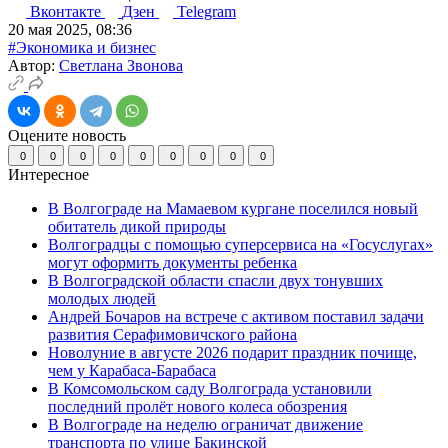
Вконтакте
Дзен
Telegram
20 мая 2025, 08:36
#Экономика и бизнес
Автор:
Светлана Звонова
Оцените новость
0
0
0
0
0
0
0
0
0
Интересное
В Волгограде на Мамаевом кургане поселился новый
обитатель дикой природы
Волгоградцы с помощью суперсервиса на «Госуслугах»
могут оформить документы ребенка
В Волгоградской области спасли двух тонувших
молодых людей
Андрей Бочаров на встрече с активом поставил задачи
развития Серафимовичского района
Новолуние в августе 2026 подарит праздник почище,
чем у Карабаса-Барабаса
В Комсомольском саду Волгограда установили
последний пролёт нового колеса обозрения
В Волгограде на неделю ограничат движение
транспорта по улице Бакинской