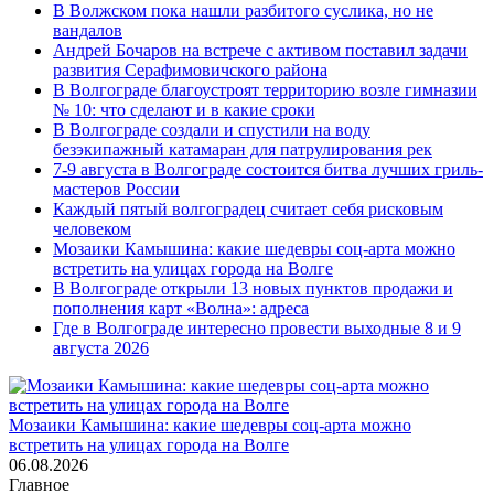
В Волжском пока нашли разбитого суслика, но не
вандалов
Андрей Бочаров на встрече с активом поставил задачи
развития Серафимовичского района
В Волгограде благоустроят территорию возле гимназии
№ 10: что сделают и в какие сроки
В Волгограде создали и спустили на воду
безэкипажный катамаран для патрулирования рек
7-9 августа в Волгограде состоится битва лучших гриль-
мастеров России
Каждый пятый волгоградец считает себя рисковым
человеком
Мозаики Камышина: какие шедевры соц-арта можно
встретить на улицах города на Волге
В Волгограде открыли 13 новых пунктов продажи и
пополнения карт «Волна»: адреса
Где в Волгограде интересно провести выходные 8 и 9
августа 2026
Мозаики Камышина: какие шедевры соц-арта можно
встретить на улицах города на Волге
06.08.2026
Главное