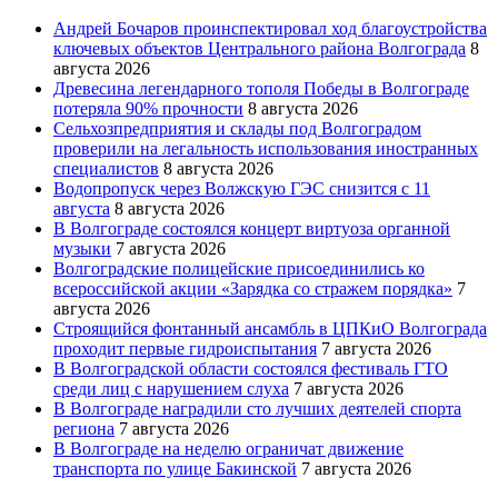
Андрей Бочаров проинспектировал ход благоустройства
ключевых объектов Центрального района Волгограда
8
августа 2026
Древесина легендарного тополя Победы в Волгограде
потеряла 90% прочности
8 августа 2026
Сельхозпредприятия и склады под Волгоградом
проверили на легальность использования иностранных
специалистов
8 августа 2026
Водопропуск через Волжскую ГЭС снизится с 11
августа
8 августа 2026
В Волгограде состоялся концерт виртуоза органной
музыки
7 августа 2026
Волгоградские полицейские присоединились ко
всероссийской акции «Зарядка со стражем порядка»
7
августа 2026
Строящийся фонтанный ансамбль в ЦПКиО Волгограда
проходит первые гидроиспытания
7 августа 2026
В Волгоградской области состоялся фестиваль ГТО
среди лиц с нарушением слуха
7 августа 2026
В Волгограде наградили сто лучших деятелей спорта
региона
7 августа 2026
В Волгограде на неделю ограничат движение
транспорта по улице Бакинской
7 августа 2026