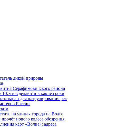
татель дикой природы
ов
азвития Серафимовичского района
10: что сделают и в какие сроки
катамаран для патрулирования рек
мастеров России
еком
тить на улицах города на Волге
 пролёт нового колеса обозрения
лнения карт «Волна»: адреса