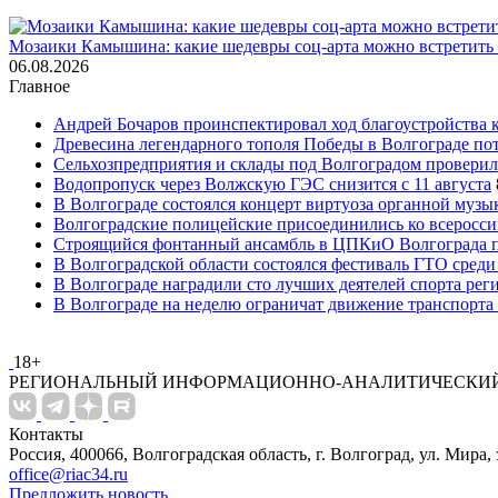
Мозаики Камышина: какие шедевры соц-арта можно встретить 
06.08.2026
Главное
Андрей Бочаров проинспектировал ход благоустройства 
Древесина легендарного тополя Победы в Волгограде по
Сельхозпредприятия и склады под Волгоградом проверил
Водопропуск через Волжскую ГЭС снизится с 11 августа
В Волгограде состоялся концерт виртуоза органной музы
Волгоградские полицейские присоединились ко всеросси
Строящийся фонтанный ансамбль в ЦПКиО Волгограда п
В Волгоградской области состоялся фестиваль ГТО среди
В Волгограде наградили сто лучших деятелей спорта рег
В Волгограде на неделю ограничат движение транспорта
18+
РЕГИОНАЛЬНЫЙ ИНФОРМАЦИОННО-АНАЛИТИЧЕСКИЙ
Контакты
Россия, 400066, Волгоградская область, г. Волгоград, ул. Мира, 
office@riac34.ru
Предложить новость