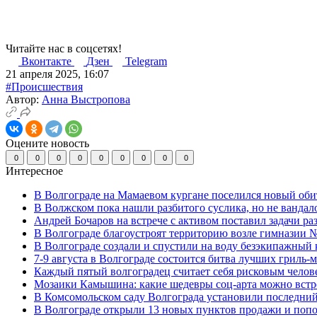
Читайте нас в соцсетях!
Вконтакте
Дзен
Telegram
21 апреля 2025, 16:07
#Происшествия
Автор:
Анна Выстропова
Оцените новость
0
0
0
0
0
0
0
0
0
Интересное
В Волгограде на Мамаевом кургане поселился новый оби
В Волжском пока нашли разбитого суслика, но не вандал
Андрей Бочаров на встрече с активом поставил задачи р
В Волгограде благоустроят территорию возле гимназии № 
В Волгограде создали и спустили на воду безэкипажный 
7-9 августа в Волгограде состоится битва лучших гриль-
Каждый пятый волгоградец считает себя рисковым челов
Мозаики Камышина: какие шедевры соц-арта можно встре
В Комсомольском саду Волгограда установили последний
В Волгограде открыли 13 новых пунктов продажи и попо