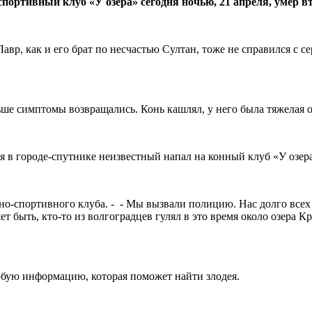
портивный клуб «У озера» сегодня ночью, 21 апреля, умер в
р, как и его брат по несчастью Султан, тоже не справился с се
альше симптомы возвращались. Конь кашлял, у него была тяжелая
еля в городе-спутнике неизвестный напал на конный клуб «У озер
но-спортивного клуба. - - Мы вызвали полицию. Нас долго всех
 быть, кто-то из волгоградцев гулял в это время около озера К
юбую информацию, которая поможет найти злодея.