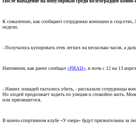
После нападение на популярный среди волгоградцев конно-с
К сожалению, как сообщают сотрудники конюшни в соцсетях, Лав
недели.
- Получалось купировать отек легких на несколько часов, а д
Напомним, как ранее сообщал
«РИАЦ»
, в ночь с 12 на 13 апр
- Наших лошадей пытались убить, - рассказали сотрудницы кон
Но злодей продолжает ходить по улицам и спокойно жить. Может
или прятавшегося.
В конно-спортивном клубе «У озера» будут признательны за л