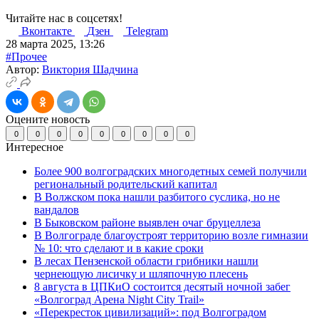
Читайте нас в соцсетях!
Вконтакте
Дзен
Telegram
28 марта 2025, 13:26
#Прочее
Автор:
Виктория Шадчина
Оцените новость
0
0
0
0
0
0
0
0
0
Интересное
Более 900 волгоградских многодетных семей получили
региональный родительский капитал
В Волжском пока нашли разбитого суслика, но не
вандалов
В Быковском районе выявлен очаг бруцеллеза
В Волгограде благоустроят территорию возле гимназии
№ 10: что сделают и в какие сроки
В лесах Пензенской области грибники нашли
чернеющую лисичку и шляпочную плесень
8 августа в ЦПКиО состоится десятый ночной забег
«Волгоград Арена Night City Trail»
«Перекресток цивилизаций»: под Волгоградом