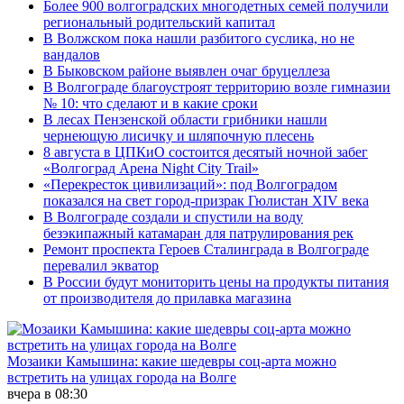
Более 900 волгоградских многодетных семей получили
региональный родительский капитал
В Волжском пока нашли разбитого суслика, но не
вандалов
В Быковском районе выявлен очаг бруцеллеза
В Волгограде благоустроят территорию возле гимназии
№ 10: что сделают и в какие сроки
В лесах Пензенской области грибники нашли
чернеющую лисичку и шляпочную плесень
8 августа в ЦПКиО состоится десятый ночной забег
«Волгоград Арена Night City Trail»
«Перекресток цивилизаций»: под Волгоградом
показался на свет город-призрак Гюлистан XIV века
В Волгограде создали и спустили на воду
безэкипажный катамаран для патрулирования рек
Ремонт проспекта Героев Сталинграда в Волгограде
перевалил экватор
В России будут мониторить цены на продукты питания
от производителя до прилавка магазина
Мозаики Камышина: какие шедевры соц-арта можно
встретить на улицах города на Волге
вчера в 08:30