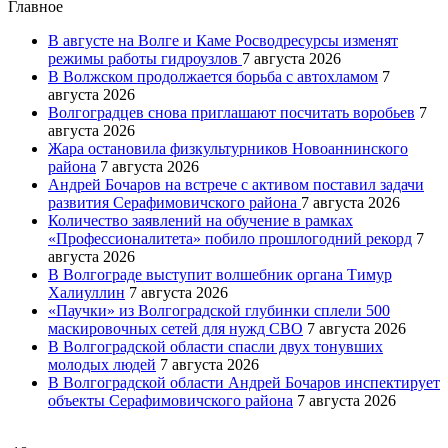
Главное
В августе на Волге и Каме Росводресурсы изменят
режимы работы гидроузлов
7 августа 2026
В Волжском продолжается борьба с автохламом
7
августа 2026
Волгоградцев снова приглашают посчитать воробьев
7
августа 2026
Жара остановила физкультурников Новоаннинского
района
7 августа 2026
Андрей Бочаров на встрече с активом поставил задачи
развития Серафимовичского района
7 августа 2026
Количество заявлений на обучение в рамках
«Профессионалитета» побило прошлогодний рекорд
7
августа 2026
В Волгограде выступит волшебник органа Тимур
Халиуллин
7 августа 2026
«Паучки» из Волгоградской глубинки сплели 500
маскировочных сетей для нужд СВО
7 августа 2026
В Волгоградской области спасли двух тонувших
молодых людей
7 августа 2026
В Волгоградской области Андрей Бочаров инспектирует
объекты Серафимовичского района
7 августа 2026