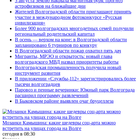
3 августа Землю накрыла магнитная буря: прогноз
астрофизиков на ближайшие дни
Жителей Волгоградской области приглашают принять
участие в международном фотоконкурсе «Русская
цивилизация»
Более 900 волгоградских многодетных семей получили
региональный родительский капитал
В осень — верхом на коне: в Волгоградской области
запланировано 6 турниров по конкуру
В Волгоградской области пожар охватил пять дач
Мигранты, МРЭО и открытость: новый глава
волгоградского МВД назвал приоритеты работы
Волгоградская промышленность получила новый
инструмент развития
В приложении «Службы-112» зарегистрировались более
тысячи волгоградцев
Паровоз и пенные вечеринки: Южный парк Волгограда
расширил программу развлечений
В Быковском районе выявлен очаг бруцеллеза
Мозаики Камышина: какие шедевры соц-арта можно
встретить на улицах города на Волге
сегодня в 08:30