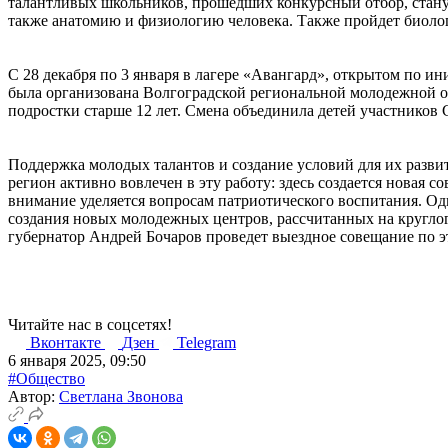
талантливых школьников, прошедших конкурсный отбор, стану
также анатомию и физиологию человека. Также пройдет биолог
С 28 декабря по 3 января в лагере «Авангард», открытом по и
была организована Волгоградской региональной молодежной обще
подростки старше 12 лет. Смена объединила детей участников
Поддержка молодых талантов и создание условий для их разви
регион активно вовлечен в эту работу: здесь создается новая
внимание уделяется вопросам патриотического воспитания. Од
создания новых молодежных центров, рассчитанных на круглог
губернатор Андрей Бочаров проведет выездное совещание по э
Читайте нас в соцсетях!
Вконтакте
Дзен
Telegram
6 января 2025, 09:50
#Общество
Автор:
Светлана Звонова