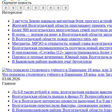
Оцените новость
0
0
0
0
0
0
0
0
0
Интересное
3 августа Землю накрыла магнитная буря: прогноз астро
Жителей Волгоградской области приглашают принять уч
Более 900 волгоградских многодетных семей получили р
В осень — верхом на коне: в Волгоградской области зап
В Волгоградской области пожар охватил пять дач
Мигранты, МРЭО и открытость: новый глава волгоградс
Волгоградская промышленность получила новый инструм
В приложении «Службы-112» зарегистрировались более 
Паровоз и пенные вечеринки: Южный парк Волгограда р
В Быковском районе выявлен очаг бруцеллеза
Что поразило столичного учёного в Царицыне 18 века, или Заг
03.08.2026
Главное
До 6,8 тысяч рублей в день: волгоградцам назвали макс
Волгоградская область вышла в финал IV Всероссийского
Где в Волгограде интересно провести выходные 8 и 9 авг
Волгоградцам перечислили факторы, снижающие размер
В Новониколаевском районе Волгоградской области благо