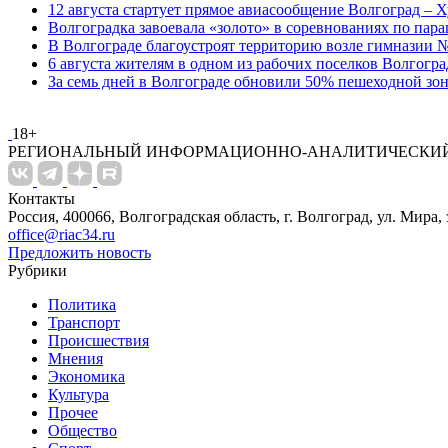
12 августа стартует прямое авиасообщение Волгоград – Х
Волгоградка завоевала «золото» в соревнованиях по па
В Волгограде благоустроят территорию возле гимназии № 
6 августа жителям в одном из рабочих поселков Волгогр
За семь дней в Волгограде обновили 50% пешеходной з
18+
РЕГИОНАЛЬНЫЙ ИНФОРМАЦИОННО-АНАЛИТИЧЕСКИЙ
Контакты
Россия, 400066, Волгоградская область, г. Волгоград, ул. Мира, 
office@riac34.ru
Предложить новость
Рубрики
Политика
Транспорт
Происшествия
Мнения
Экономика
Культура
Прочее
Общество