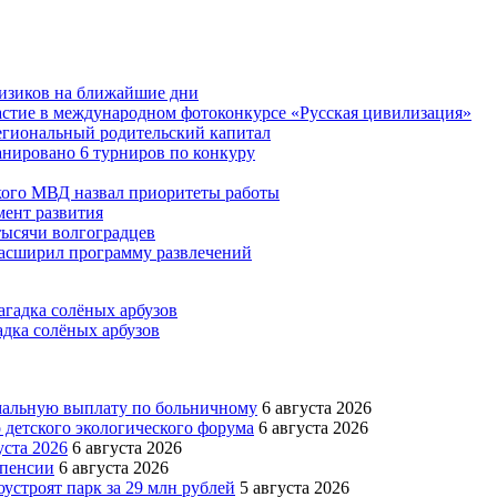
физиков на ближайшие дни
астие в международном фотоконкурсе «Русская цивилизация»
егиональный родительский капитал
ланировано 6 турниров по конкуру
кого МВД назвал приоритеты работы
ент развития
тысячи волгоградцев
асширил программу развлечений
адка солёных арбузов
имальную выплату по больничному
6 августа 2026
 детского экологического форума
6 августа 2026
уста 2026
6 августа 2026
 пенсии
6 августа 2026
устроят парк за 29 млн рублей
5 августа 2026