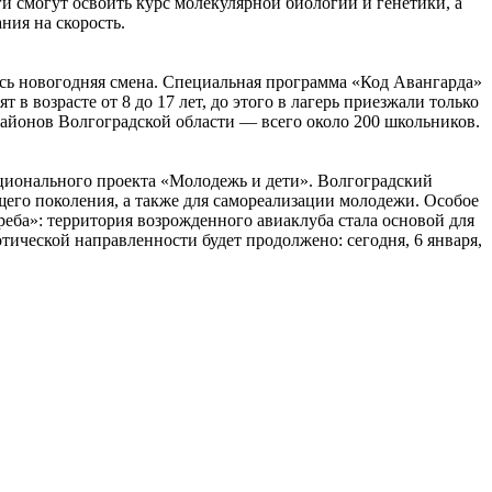
 смогут освоить курс молекулярной биологии и генетики, а
ния на скорость.
лась новогодняя смена. Специальная программа «Код Авангарда»
 возрасте от 8 до 17 лет, до этого в лагерь приезжали только
районов Волгоградской области — всего около 200 школьников.
ационального проекта «Молодежь и дети». Волгоградский
ющего поколения, а также для самореализации молодежи. Особое
еба»: территория возрожденного авиаклуба стала основой для
ической направленности будет продолжено: сегодня, 6 января,