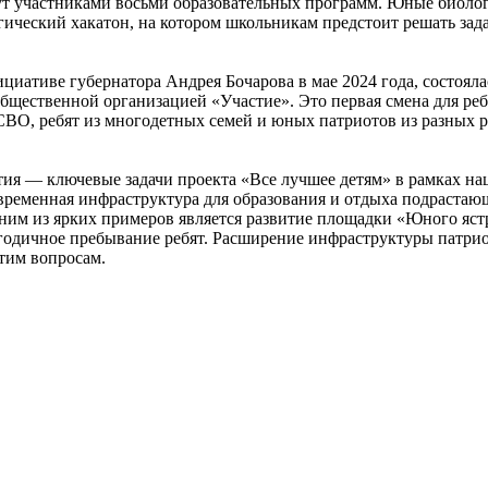
т участниками восьми образовательных программ. Юные биологи
ический хакатон, на котором школьникам предстоит решать зада
нициативе губернатора Андрея Бочарова в мае 2024 года, состоя
ственной организацией «Участие». Это первая смена для ребят в
 СВО, ребят из многодетных семей и юных патриотов из разных 
тия — ключевые задачи проекта «Все лучшее детям» в рамках н
 современная инфраструктура для образования и отдыха подраста
ним из ярких примеров является развитие площадки «Юного ястр
одичное пребывание ребят. Расширение инфраструктуры патриот
тим вопросам.