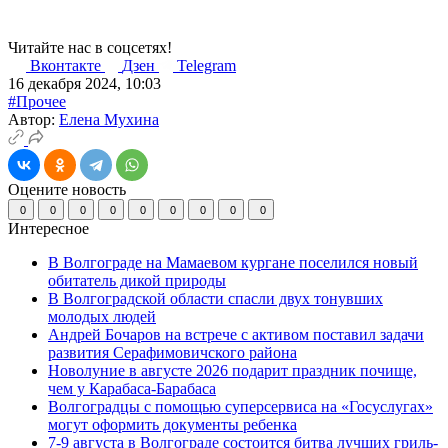
Читайте нас в соцсетях!
Вконтакте
Дзен
Telegram
16 декабря 2024, 10:03
#Прочее
Автор:
Елена Мухина
Оцените новость
0
0
0
0
0
0
0
0
0
Интересное
В Волгограде на Мамаевом кургане поселился новый
обитатель дикой природы
В Волгоградской области спасли двух тонувших
молодых людей
Андрей Бочаров на встрече с активом поставил задачи
развития Серафимовичского района
Новолуние в августе 2026 подарит праздник почище,
чем у Карабаса-Барабаса
Волгоградцы с помощью суперсервиса на «Госуслугах»
могут оформить документы ребенка
7-9 августа в Волгограде состоится битва лучших гриль-