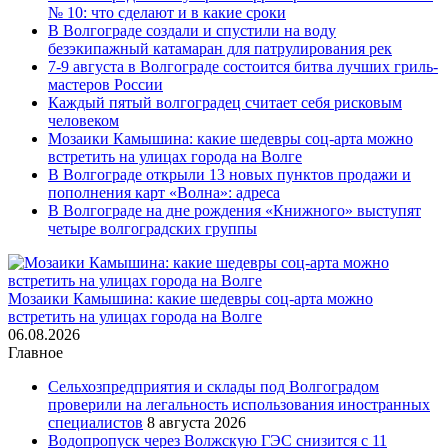
№ 10: что сделают и в какие сроки
В Волгограде создали и спустили на воду
безэкипажный катамаран для патрулирования рек
7-9 августа в Волгограде состоится битва лучших гриль-
мастеров России
Каждый пятый волгоградец считает себя рисковым
человеком
Мозаики Камышина: какие шедевры соц-арта можно
встретить на улицах города на Волге
В Волгограде открыли 13 новых пунктов продажи и
пополнения карт «Волна»: адреса
В Волгограде на дне рождения «Книжного» выступят
четыре волгоградских группы
Мозаики Камышина: какие шедевры соц-арта можно
встретить на улицах города на Волге
06.08.2026
Главное
Сельхозпредприятия и склады под Волгоградом
проверили на легальность использования иностранных
специалистов
8 августа 2026
Водопропуск через Волжскую ГЭС снизится с 11