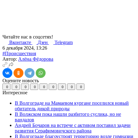
Читайте нас в соцсетях!
Вконтакте
Дзен
Telegram
6 декабря 2024, 13:26
#Происшествия
Автор:
Алёна Фёдорова
Оцените новость
0
0
0
0
0
0
0
0
0
Интересное
В Волгограде на Мамаевом кургане поселился новый
обитатель дикой природы
В Волжском пока нашли разбитого суслика, но не
вандалов
Андрей Бочаров на встрече с активом поставил задачи
развития Серафимовичского района
В Волгограде благоустроят территорию возле гимназии