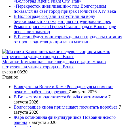
«Волгоград Арена Night City Trail»
«Перекресток цивилизаций»: под Волгоградом
показался на свет город-призрак Гюлистан XIV века
В Волгограде создали и спустили на воду
безэкипажный катамаран для патрулирования рек
Ремонт проспекта Героев Сталинграда в Волгограде
перевалил экватор
В России будут мониторить цены на продукты питания
от производителя до прилавка магазина
Мозаики Камышина: какие шедевры соц-арта можно
встретить на улицах города на Волге
вчера в 08:30
Главное
В августе на Волге и Каме Росводресурсы изменят
режимы работы гидроузлов
7 августа 2026
В Волжском продолжается борьба с автохламом
7
августа 2026
Волгоградцев снова приглашают посчитать воробьев
7
августа 2026
Жара остановила физкультурников Новоаннинского
района
7 августа 2026