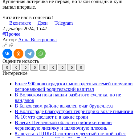
Купленная лотерейка не первая, но такой солидный куш
выпал впервые.
Читайте нас в соцсетях!
Вконтакте
Дзен
Telegram
2 декабря 2024, 15:47
#Прочее
Автор:
Анна Выстропова
Оцените новость
0
0
0
0
0
0
0
0
0
Интересное
Более 900 волгоградских многодетных семей получили
региональный родительский капитал
В Волжском пока нашли разбитого суслика, но не
вандалов
В Быковском районе выявлен очаг бруцеллеза
В Волгограде благоустроят территорию возле гимназии
№ 10: что сделают и в какие сроки
В лесах Пензенской области грибники нашли
чернеющую лисичку и шляпочную плесень
8 августа в ЦПКиО состоится десятый ночной забег