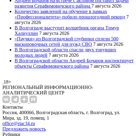
Андрей Бочаров на встрече с активом поставил задачи
развития Серафимовичского района
7 августа 2026
Количество заявлений на обучение в рамках
«Профессионалитета» побило прошлогодний рекорд
7
августа 2026
В Волгограде выступит волшебник органа Тимур
Халиуллин
7 августа 2026
«Паучки» из Волгоградской глубинки сплели 500
маскировочных сетей для нужд СВО
7 августа 2026
В Волгоградской области спасли двух тонувших
молодых людей
7 августа 2026
В Волгоградской области Андрей Бочаров инспектирует
объекты Серафимовичского района
7 августа 2026
18+
РЕГИОНАЛЬНЫЙ ИНФОРМАЦИОННО-
АНАЛИТИЧЕСКИЙ ЦЕНТР
Контакты
Россия, 400066, Волгоградская область, г. Волгоград, ул.
Мира, зд. 19, помещ. 1
office@riac34.ru
Предложить новость
Рубрики