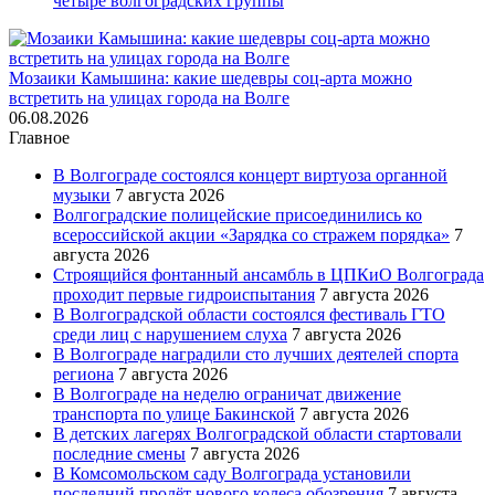
четыре волгоградских группы
Мозаики Камышина: какие шедевры соц-арта можно
встретить на улицах города на Волге
06.08.2026
Главное
В Волгограде состоялся концерт виртуоза органной
музыки
7 августа 2026
Волгоградские полицейские присоединились ко
всероссийской акции «Зарядка со стражем порядка»
7
августа 2026
Строящийся фонтанный ансамбль в ЦПКиО Волгограда
проходит первые гидроиспытания
7 августа 2026
В Волгоградской области состоялся фестиваль ГТО
среди лиц с нарушением слуха
7 августа 2026
В Волгограде наградили сто лучших деятелей спорта
региона
7 августа 2026
В Волгограде на неделю ограничат движение
транспорта по улице Бакинской
7 августа 2026
В детских лагерях Волгоградской области стартовали
последние смены
7 августа 2026
В Комсомольском саду Волгограда установили
последний пролёт нового колеса обозрения
7 августа