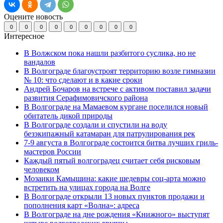
Оцените новость
0
0
0
0
0
0
0
0
0
Интересное
В Волжском пока нашли разбитого суслика, но не
вандалов
В Волгограде благоустроят территорию возле гимназии
№ 10: что сделают и в какие сроки
Андрей Бочаров на встрече с активом поставил задачи
развития Серафимовичского района
В Волгограде на Мамаевом кургане поселился новый
обитатель дикой природы
В Волгограде создали и спустили на воду
безэкипажный катамаран для патрулирования рек
7-9 августа в Волгограде состоится битва лучших гриль-
мастеров России
Каждый пятый волгоградец считает себя рисковым
человеком
Мозаики Камышина: какие шедевры соц-арта можно
встретить на улицах города на Волге
В Волгограде открыли 13 новых пунктов продажи и
пополнения карт «Волна»: адреса
В Волгограде на дне рождения «Книжного» выступят