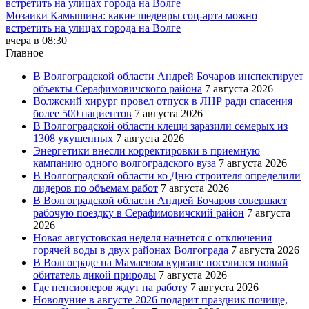
Мозаики Камышина: какие шедевры соц-арта можно
встретить на улицах города на Волге
вчера в 08:30
Главное
В Волгоградской области Андрей Бочаров инспектирует
объекты Серафимовичского района
7 августа 2026
Волжский хирург провел отпуск в ЛНР ради спасения
более 500 пациентов
7 августа 2026
В Волгоградской области клещи заразили семерых из
1308 укушенных
7 августа 2026
Энергетики внесли корректировки в приемную
кампанию одного волгоградского вуза
7 августа 2026
В Волгоградской области ко Дню строителя определили
лидеров по объемам работ
7 августа 2026
В Волгоградской области Андрей Бочаров совершает
рабочую поездку в Серафимовичский район
7 августа
2026
Новая августовская неделя начнется с отключения
горячей воды в двух районах Волгограда
7 августа 2026
В Волгограде на Мамаевом кургане поселился новый
обитатель дикой природы
7 августа 2026
Где пенсионеров ждут на работу
7 августа 2026
Новолуние в августе 2026 подарит праздник почище,