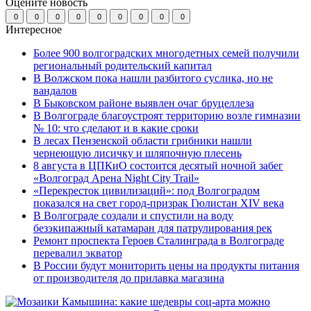
Оцените новость
0
0
0
0
0
0
0
0
0
Интересное
Более 900 волгоградских многодетных семей получили
региональный родительский капитал
В Волжском пока нашли разбитого суслика, но не
вандалов
В Быковском районе выявлен очаг бруцеллеза
В Волгограде благоустроят территорию возле гимназии
№ 10: что сделают и в какие сроки
В лесах Пензенской области грибники нашли
чернеющую лисичку и шляпочную плесень
8 августа в ЦПКиО состоится десятый ночной забег
«Волгоград Арена Night City Trail»
«Перекресток цивилизаций»: под Волгоградом
показался на свет город-призрак Гюлистан XIV века
В Волгограде создали и спустили на воду
безэкипажный катамаран для патрулирования рек
Ремонт проспекта Героев Сталинграда в Волгограде
перевалил экватор
В России будут мониторить цены на продукты питания
от производителя до прилавка магазина