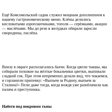
Ещё Комсомольский садик служил мощным дополнением к
нашему гастрономическому меню. Клёны делились
кисловатыми аэропланчиками, тополя — серёжками, акации
— маслёнами. Мы до рези в желудках обирали заросли
смородины, паслёна.
Внизу в овраге располагались бахчи. Когда цвели тыквы, мы
собирали похожие на жёлтые бокальчики цветки, выпивали
сладкий сок. При этом непременно делали вид, что чокаемся,
и горланили припевку: «Выпьем за Родину, выпьем за
Сталина!» Пели даже тогда, когда вождя уже разоблачили как
палача и преступника.
Набеги под покровом тьмы