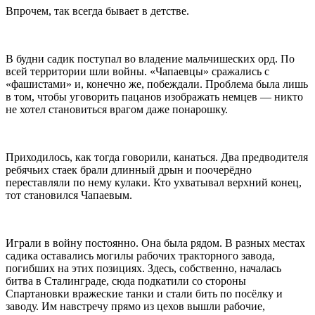
Впрочем, так всегда бывает в детстве.
В будни садик поступал во владение мальчишеских орд. По
всей территории шли войны. «Чапаевцы» сражались с
«фашистами» и, конечно же, побеждали. Проблема была лишь
в том, чтобы уговорить пацанов изображать немцев — никто
не хотел становиться врагом даже понарошку.
Приходилось, как тогда говорили, канаться. Два предводителя
ребячьих стаек брали длинный дрын и поочерёдно
переставляли по нему кулаки. Кто ухватывал верхний конец,
тот становился Чапаевым.
Играли в войну постоянно. Она была рядом. В разных местах
садика оставались могилы рабочих тракторного завода,
погибших на этих позициях. Здесь, собственно, началась
битва в Сталинграде, сюда подкатили со стороны
Спартановки вражеские танки и стали бить по посёлку и
заводу. Им навстречу прямо из цехов вышли рабочие,