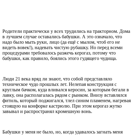
Родители практически у всех трудились на тракторном. Дома
в лучшем случае оставались бабушки. А это означало, что
надо было мыть руки, лицо (да ещё с мылом, чтоб его не
видеть вовек!), надевать чистую рубашку. Но перед всеми
процедурами требовалось разжечь керогаз, потому что
бабушки, как правило, боялись этого гудящего чудища.
Люди 21 века вряд ли знают, что собой представляло
техническое чудо прошлых лет. Нелепая конструкция с
круглым бачком, куда вливался керосин, за которым бегали в
лавку, она располагалась рядом с рынком. Внизу вставлялся
фитиль, который поджигался, тлел синим пламенем, нагревая
стоящую на конфорке кастрюлю. При этом керогаз жутко
завывал и распространял кромешную вонь.
Бабушки у меня не было, но, когда удавалось загнать меня