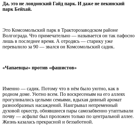
Да, это не лондонский Гайд парк. И даже не пекинский
парк Бейхай.
Это Комсомольский парк в Тракторозаводском районе
Волгограда. Что примечательно — называется он так пафосно
лишь в последнее время. А отродясь — старику уже
перевалило за 90 — звался он Комсомольский садик.
«Чапаевцы» против «фашистов»
Именно — садик. Потому что в нём было уютно, как в
родном доме. Уютно всем. По воскресеньям на его аллеях
прогуливались целыми семьями, вдыхая дивный аромат
разнообразных насаждений. Наигрывал непременный
духовой оркестр, обнявшиеся пары самозабвенно утаптывали
почву — асфальт был проложен только по центральной аллее.
Жизнь казалась прекрасной и беззаботной.