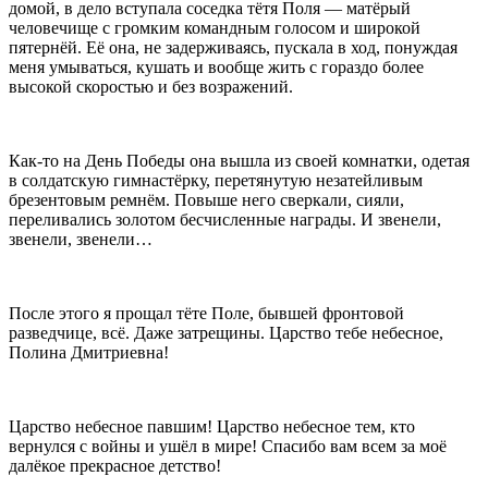
домой, в дело вступала соседка тётя Поля — матёрый
человечище с громким командным голосом и широкой
пятернёй. Её она, не задерживаясь, пускала в ход, понуждая
меня умываться, кушать и вообще жить с гораздо более
высокой скоростью и без возражений.
Как-то на День Победы она вышла из своей комнатки, одетая
в солдатскую гимнастёрку, перетянутую незатейливым
брезентовым ремнём. Повыше него сверкали, сияли,
переливались золотом бесчисленные награды. И звенели,
звенели, звенели…
После этого я прощал тёте Поле, бывшей фронтовой
разведчице, всё. Даже затрещины. Царство тебе небесное,
Полина Дмитриевна!
Царство небесное павшим! Царство небесное тем, кто
вернулся с войны и ушёл в мире! Спасибо вам всем за моё
далёкое прекрасное детство!