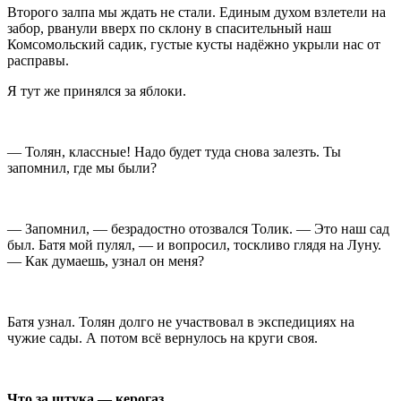
Второго залпа мы ждать не стали. Единым духом взлетели на
забор, рванули вверх по склону в спасительный наш
Комсомольский садик, густые кусты надёжно укрыли нас от
расправы.
Я тут же принялся за яблоки.
— Толян, классные! Надо будет туда снова залезть. Ты
запомнил, где мы были?
— Запомнил, — безрадостно отозвался Толик. — Это наш сад
был. Батя мой пулял, — и вопросил, тоскливо глядя на Луну.
— Как думаешь, узнал он меня?
Батя узнал. Толян долго не участвовал в экспедициях на
чужие сады. А потом всё вернулось на круги своя.
Что за штука — керогаз