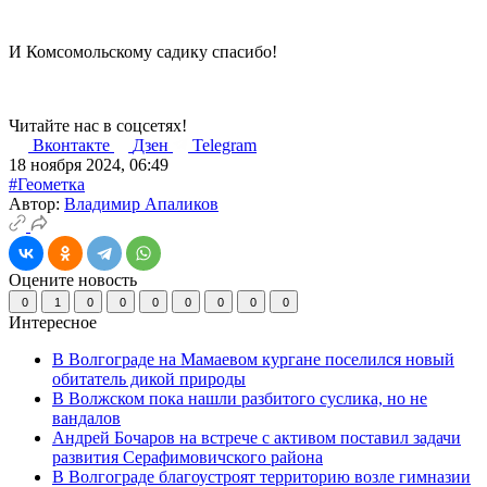
И Комсомольскому садику спасибо!
Читайте нас в соцсетях!
Вконтакте
Дзен
Telegram
18 ноября 2024, 06:49
#Геометка
Автор:
Владимир Апаликов
Оцените новость
0
1
0
0
0
0
0
0
0
Интересное
В Волгограде на Мамаевом кургане поселился новый
обитатель дикой природы
В Волжском пока нашли разбитого суслика, но не
вандалов
Андрей Бочаров на встрече с активом поставил задачи
развития Серафимовичского района
В Волгограде благоустроят территорию возле гимназии