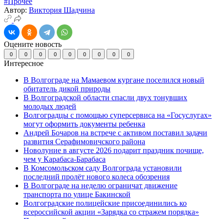
#Прочее
Автор:
Виктория Шадчина
Оцените новость
0
0
0
0
0
0
0
0
0
Интересное
В Волгограде на Мамаевом кургане поселился новый
обитатель дикой природы
В Волгоградской области спасли двух тонувших
молодых людей
Волгоградцы с помощью суперсервиса на «Госуслугах»
могут оформить документы ребенка
Андрей Бочаров на встрече с активом поставил задачи
развития Серафимовичского района
Новолуние в августе 2026 подарит праздник почище,
чем у Карабаса-Барабаса
В Комсомольском саду Волгограда установили
последний пролёт нового колеса обозрения
В Волгограде на неделю ограничат движение
транспорта по улице Бакинской
Волгоградские полицейские присоединились ко
всероссийской акции «Зарядка со стражем порядка»