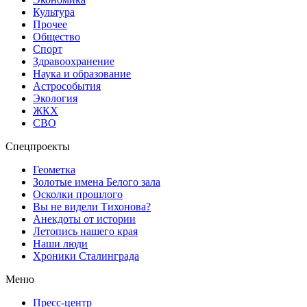
Культура
Прочее
Общество
Спорт
Здравоохранение
Наука и образование
Астрособытия
Экология
ЖКХ
СВО
Спецпроекты
Геометка
Золотые имена Белого зала
Осколки прошлого
Вы не видели Тихонова?
Анекдоты от истории
Летопись нашего края
Наши люди
Хроники Сталинграда
Меню
Пресс-центр