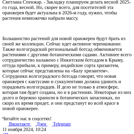
Светлана Спенжар. - Закладку планируем делать весной 2025-
го года, весной. Но, скорее всего, для посетителей эта
оранжерея будет актуальна в 2026-м году, нужно, чтобы
растения немножечко набрали массу.
Большинство растений для новой оранжереи будут брать из
своей же коллекции. Сейчас идет активное черенкование.
Также волгоградский региональный ботсад обменивается
растениями с другими ботаническими садами. Активнее всего
сотрудничество налажено с Никитским ботсадом в Крыму,
оттуда прибыли, к примеру, индийские сорта хризантем,
которые сейчас представлены на «Балу хризантем».
Сотрудники волгоградского ботсада говорят, что новая
оранжерея с кактусами и суккулентами должна удивить и
порадовать волгоградцев. И дело не только в атмосфере,
которая там будет создана, но и в растениях. Некоторые из них
долго и бережно хранили в ботанических запасниках, но
скоро их время придет, и они предстанут во всей красе в
новой оранжерее.
Читайте нас в соцсетях!
Вконтакте
Дзен
Telegram
11 ноября 2024, 10:24