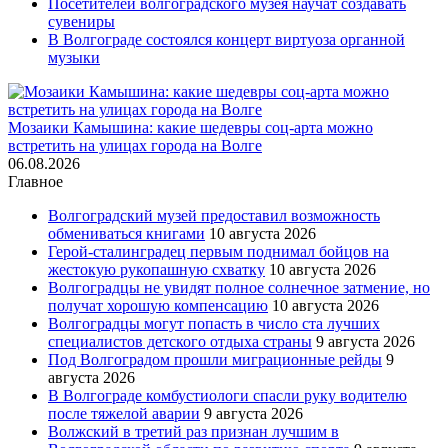
Посетителей волгоградского музея научат создавать
сувениры
В Волгограде состоялся концерт виртуоза органной
музыки
Мозаики Камышина: какие шедевры соц-арта можно
встретить на улицах города на Волге
06.08.2026
Главное
Волгоградский музей предоставил возможность
обмениваться книгами
10 августа 2026
Герой-сталинградец первым поднимал бойцов на
жестокую рукопашную схватку
10 августа 2026
Волгоградцы не увидят полное солнечное затмение, но
получат хорошую компенсацию
10 августа 2026
Волгоградцы могут попасть в число ста лучших
специалистов детского отдыха страны
9 августа 2026
Под Волгоградом прошли миграционные рейды
9
августа 2026
В Волгограде комбустиологи спасли руку водителю
после тяжелой аварии
9 августа 2026
Волжский в третий раз признан лучшим в