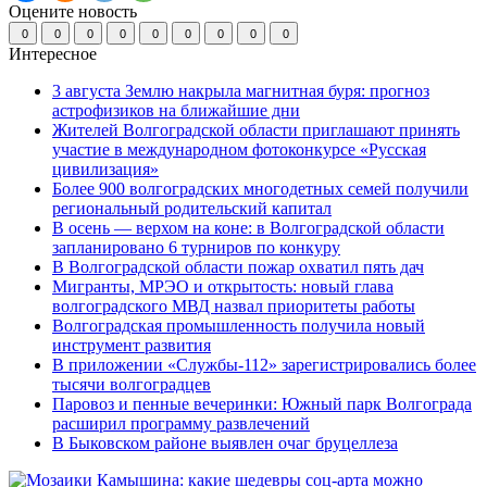
Оцените новость
0
0
0
0
0
0
0
0
0
Интересное
3 августа Землю накрыла магнитная буря: прогноз
астрофизиков на ближайшие дни
Жителей Волгоградской области приглашают принять
участие в международном фотоконкурсе «Русская
цивилизация»
Более 900 волгоградских многодетных семей получили
региональный родительский капитал
В осень — верхом на коне: в Волгоградской области
запланировано 6 турниров по конкуру
В Волгоградской области пожар охватил пять дач
Мигранты, МРЭО и открытость: новый глава
волгоградского МВД назвал приоритеты работы
Волгоградская промышленность получила новый
инструмент развития
В приложении «Службы-112» зарегистрировались более
тысячи волгоградцев
Паровоз и пенные вечеринки: Южный парк Волгограда
расширил программу развлечений
В Быковском районе выявлен очаг бруцеллеза