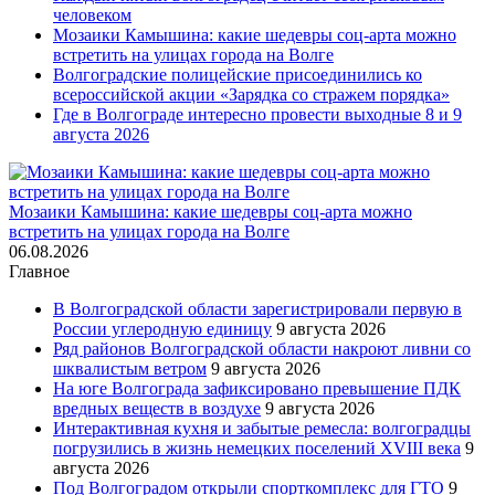
человеком
Мозаики Камышина: какие шедевры соц-арта можно
встретить на улицах города на Волге
Волгоградские полицейские присоединились ко
всероссийской акции «Зарядка со стражем порядка»
Где в Волгограде интересно провести выходные 8 и 9
августа 2026
Мозаики Камышина: какие шедевры соц-арта можно
встретить на улицах города на Волге
06.08.2026
Главное
В Волгоградской области зарегистрировали первую в
России углеродную единицу
9 августа 2026
Ряд районов Волгоградской области накроют ливни со
шквалистым ветром
9 августа 2026
На юге Волгограда зафиксировано превышение ПДК
вредных веществ в воздухе
9 августа 2026
Интерактивная кухня и забытые ремесла: волгоградцы
погрузились в жизнь немецких поселений XVIII века
9
августа 2026
Под Волгоградом открыли спорткомплекс для ГТО
9