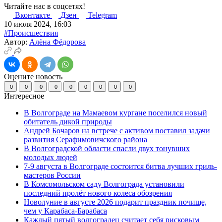
Читайте нас в соцсетях!
Вконтакте
Дзен
Telegram
10 июля 2024, 16:03
#Происшествия
Автор:
Алёна Фёдорова
Оцените новость
0
0
0
0
0
0
0
0
0
Интересное
В Волгограде на Мамаевом кургане поселился новый
обитатель дикой природы
Андрей Бочаров на встрече с активом поставил задачи
развития Серафимовичского района
В Волгоградской области спасли двух тонувших
молодых людей
7-9 августа в Волгограде состоится битва лучших гриль-
мастеров России
В Комсомольском саду Волгограда установили
последний пролёт нового колеса обозрения
Новолуние в августе 2026 подарит праздник почище,
чем у Карабаса-Барабаса
Каждый пятый волгоградец считает себя рисковым