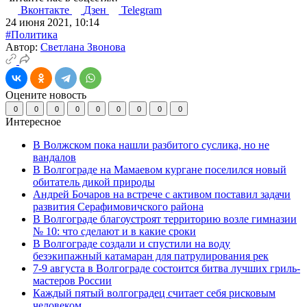
Вконтакте
Дзен
Telegram
24 июня 2021, 10:14
#Политика
Автор:
Светлана Звонова
Оцените новость
0
0
0
0
0
0
0
0
0
Интересное
В Волжском пока нашли разбитого суслика, но не
вандалов
В Волгограде на Мамаевом кургане поселился новый
обитатель дикой природы
Андрей Бочаров на встрече с активом поставил задачи
развития Серафимовичского района
В Волгограде благоустроят территорию возле гимназии
№ 10: что сделают и в какие сроки
В Волгограде создали и спустили на воду
безэкипажный катамаран для патрулирования рек
7-9 августа в Волгограде состоится битва лучших гриль-
мастеров России
Каждый пятый волгоградец считает себя рисковым
человеком