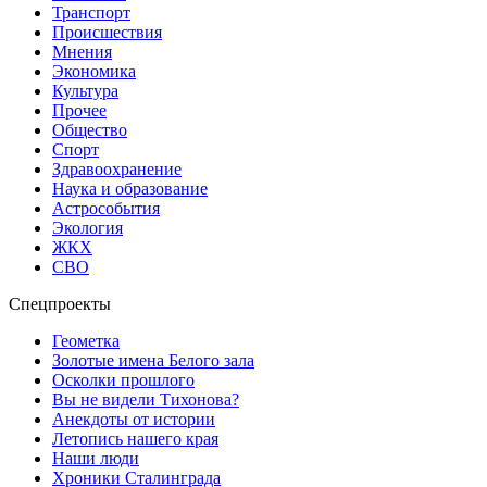
Транспорт
Происшествия
Мнения
Экономика
Культура
Прочее
Общество
Спорт
Здравоохранение
Наука и образование
Астрособытия
Экология
ЖКХ
СВО
Спецпроекты
Геометка
Золотые имена Белого зала
Осколки прошлого
Вы не видели Тихонова?
Анекдоты от истории
Летопись нашего края
Наши люди
Хроники Сталинграда