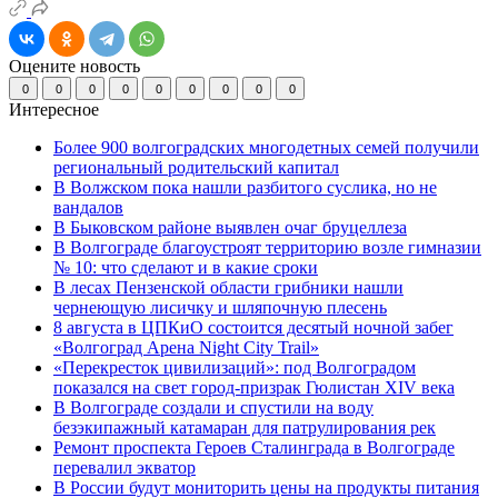
Оцените новость
0
0
0
0
0
0
0
0
0
Интересное
Более 900 волгоградских многодетных семей получили
региональный родительский капитал
В Волжском пока нашли разбитого суслика, но не
вандалов
В Быковском районе выявлен очаг бруцеллеза
В Волгограде благоустроят территорию возле гимназии
№ 10: что сделают и в какие сроки
В лесах Пензенской области грибники нашли
чернеющую лисичку и шляпочную плесень
8 августа в ЦПКиО состоится десятый ночной забег
«Волгоград Арена Night City Trail»
«Перекресток цивилизаций»: под Волгоградом
показался на свет город-призрак Гюлистан XIV века
В Волгограде создали и спустили на воду
безэкипажный катамаран для патрулирования рек
Ремонт проспекта Героев Сталинграда в Волгограде
перевалил экватор
В России будут мониторить цены на продукты питания