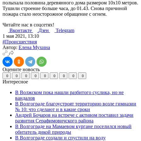
полыхала половина деревянного дома размером 10х10 метров.
Тушили строение больше часа, до 01.43. Снова причиной
пожара стало неосторожное обращение с огнем.
Читайте нас в соцсетях!
Вконтакте
Дзен
Telegram
1 мая 2021, 13:10
#Происшествия
Автор:
Елена Мухина
Оцените новость
0
0
0
0
0
0
0
0
0
Интересное
В Волжском пока нашли разбитого суслика, но не
вандалов
В Волгограде благоустроят территорию возле гимназии
№ 10: что сделают и в какие сроки
Андрей Бочаров на встрече с активом поставил задачи
развития Серафимовичского района
В Волгограде на Мамаевом кургане поселился новый
обитатель дикой природы
В Волгограде создали и спустили на воду