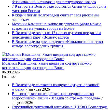
безэкипажный катамаран для патрулирования рек
7-9 августа в Волгограде состоится битва лучших гриль-
мастеров России
Каждый пятый волгоградец считает себя рисковым
человеком
Мозаики Камышина: какие шедевры соц-арта можно
встретить на улицах города на Волге
В Волгограде открыли 13 новых пунктов продажи и
пополнения карт «Волна»: адреса
В Волгограде на дне рождения «Книжного» выступят
четыре волгоградских группы
Мозаики Камышина: какие шедевры соц-арта можно
встретить на улицах города на Волге
06.08.2026
Главное
В Волгограде состоялся концерт виртуоза органной
музыки
7 августа 2026
Волгоградские полицейские присоединились ко
всероссийской акции «Зарядка со стражем порядка»
7
августа 2026
Строящийся фонтанный ансамбль в ЦПКиО Волгограда