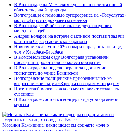
В Волгограде на Мамаевом кургане поселился новый
обитатель дикой природы
Волгоградцы с помощью суперсервиса на «Госуслугах»
могут оформить документы ребенка
В Волгоградской области спасли двух тонувших
молодых людей
Андрей Бочаров на встрече с активом поставил задачи
развития Серафимовичского района
Новолуние в августе 2026 подарит праздник почище,
чем у Карабаса-Барабаса
В Комсомольском саду Волгограда установили
последний пролёт нового колеса обозрения
В Волгограде на неделю ограничат движение
транспорта по улице Бакинской
Волгоградские полицейские присоединились ко
всероссийской акции «Зарядка со стражем порядка»
Посетителей волгоградского музея научат создавать
сувениры
В Волгограде состоялся концерт виртуоза органной
музыки
Мозаики Камышина: какие шедевры соц-арта можно
встретить на улицах города на Волге