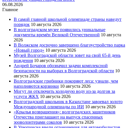
06.08.2026
Главное
В самой главной школьной олимпиаде страны наведут
порядок
10 августа 2026
В волгоградском музее появились уникальные
документы времён Великой Отечественной
10 августа
2026
В Волжском досрочно завершено благоустройство парка
«Новый город»
10 августа 2026
Музей Волгоградской области зовет на свой 65-й день
рождения
10 августа 2026
Андрей Бочаров обозначил задачи комплексной
безопасности на выборах в Волгоградской области
10
августа 2026
Волгоградские грибники покоряют леса: узнали, чем
наполняются корзинки
10 августа 2026
Могут ли отключить холодную воду из-за долгов за
услуги ЖКХ
10 августа 2026
Волгоградский школьник в Казахстане завоевал золото
Международной олимпиады по ИИ
10 августа 2026
«Крылья возвращения»: волгоградских защитников
Отечества приглашают на выпуск спасенных
зооволонтерами соколов
10 августа 2026
В Урюпинске ввели ограничения для автомобилистов