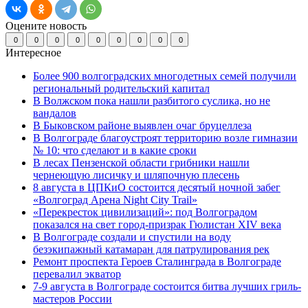
Оцените новость
0
0
0
0
0
0
0
0
0
Интересное
Более 900 волгоградских многодетных семей получили
региональный родительский капитал
В Волжском пока нашли разбитого суслика, но не
вандалов
В Быковском районе выявлен очаг бруцеллеза
В Волгограде благоустроят территорию возле гимназии
№ 10: что сделают и в какие сроки
В лесах Пензенской области грибники нашли
чернеющую лисичку и шляпочную плесень
8 августа в ЦПКиО состоится десятый ночной забег
«Волгоград Арена Night City Trail»
«Перекресток цивилизаций»: под Волгоградом
показался на свет город-призрак Гюлистан XIV века
В Волгограде создали и спустили на воду
безэкипажный катамаран для патрулирования рек
Ремонт проспекта Героев Сталинграда в Волгограде
перевалил экватор
7-9 августа в Волгограде состоится битва лучших гриль-
мастеров России