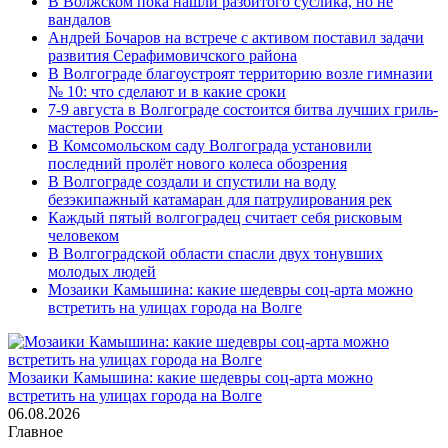
В Волжском пока нашли разбитого суслика, но не
вандалов
Андрей Бочаров на встрече с активом поставил задачи
развития Серафимовичского района
В Волгограде благоустроят территорию возле гимназии
№ 10: что сделают и в какие сроки
7-9 августа в Волгограде состоится битва лучших гриль-
мастеров России
В Комсомольском саду Волгограда установили
последний пролёт нового колеса обозрения
В Волгограде создали и спустили на воду
безэкипажный катамаран для патрулирования рек
Каждый пятый волгоградец считает себя рисковым
человеком
В Волгоградской области спасли двух тонувших
молодых людей
Мозаики Камышина: какие шедевры соц-арта можно
встретить на улицах города на Волге
Мозаики Камышина: какие шедевры соц-арта можно
встретить на улицах города на Волге
06.08.2026
Главное