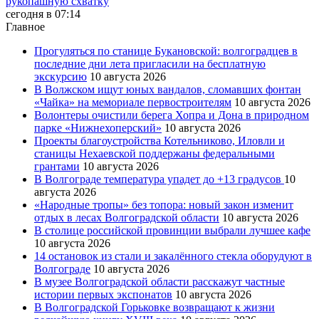
рукопашную схватку
сегодня в 07:14
Главное
Прогуляться по станице Букановской: волгоградцев в
последние дни лета пригласили на бесплатную
экскурсию
10 августа 2026
В Волжском ищут юных вандалов, сломавших фонтан
«Чайка» на мемориале первостроителям
10 августа 2026
Волонтеры очистили берега Хопра и Дона в природном
парке «Нижнехоперский»
10 августа 2026
Проекты благоустройства Котельниково, Иловли и
станицы Нехаевской поддержаны федеральными
грантами
10 августа 2026
В Волгограде температура упадет до +13 градусов
10
августа 2026
«Народные тропы» без топора: новый закон изменит
отдых в лесах Волгоградской области
10 августа 2026
В столице российской провинции выбрали лучшее кафе
10 августа 2026
14 остановок из стали и закалённого стекла оборудуют в
Волгограде
10 августа 2026
В музее Волгоградской области расскажут частные
истории первых экспонатов
10 августа 2026
В Волгоградской Горьковке возвращают к жизни