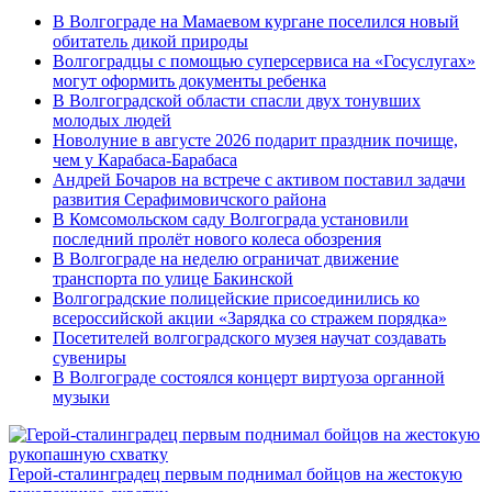
В Волгограде на Мамаевом кургане поселился новый
обитатель дикой природы
Волгоградцы с помощью суперсервиса на «Госуслугах»
могут оформить документы ребенка
В Волгоградской области спасли двух тонувших
молодых людей
Новолуние в августе 2026 подарит праздник почище,
чем у Карабаса-Барабаса
Андрей Бочаров на встрече с активом поставил задачи
развития Серафимовичского района
В Комсомольском саду Волгограда установили
последний пролёт нового колеса обозрения
В Волгограде на неделю ограничат движение
транспорта по улице Бакинской
Волгоградские полицейские присоединились ко
всероссийской акции «Зарядка со стражем порядка»
Посетителей волгоградского музея научат создавать
сувениры
В Волгограде состоялся концерт виртуоза органной
музыки
Герой-сталинградец первым поднимал бойцов на жестокую