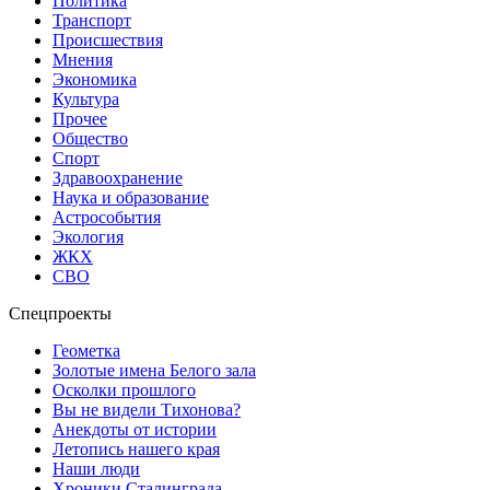
Политика
Транспорт
Происшествия
Мнения
Экономика
Культура
Прочее
Общество
Спорт
Здравоохранение
Наука и образование
Астрособытия
Экология
ЖКХ
СВО
Спецпроекты
Геометка
Золотые имена Белого зала
Осколки прошлого
Вы не видели Тихонова?
Анекдоты от истории
Летопись нашего края
Наши люди
Хроники Сталинграда