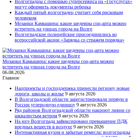
Волгоградцы с помощью суперсервиса на «Госуслугах»
могут оформить документы ребенка
Каждый пятый волгоградец считает себя рисковым
человеком
Мозаики Камышина: какие шедевры соц-арта можно
встретить на улицах города на Волге
Волгоградские полицейские присоединились ко
всероссийской акции «Зарядка со стражем порядка»
Мозаики Камышина: какие шедевры соц-арта можно
встретить на улицах города на Волге
06.08.2026
Главное
Нацпроекты и господдержка принесли региону новые
дороги, школы и жилье
9 августа 2026
В Волгоградской области зарегистрировали первую в
России углеродную единицу
9 августа 2026
Ряд районов Волгоградской области накроют ливни со
шквалистым ветром
9 августа 2026
На юге Волгограда зафиксировано превышение ПДК
вредных веществ в воздухе
9 августа 2026
Интерактивная кухня и забытые ремесла: волгоградцы