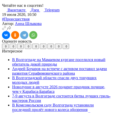
Читайте нас в соцсетях!
Вконтакте
Дзен
Telegram
19 июля 2020, 10:50
#Происшествия
Автор:
Анна Шлыкова
Оцените новость
0
0
0
0
0
0
0
0
0
Интересное
В Волгограде на Мамаевом кургане поселился новый
обитатель дикой природы
Андрей Бочаров на встрече с активом поставил задачи
развития Серафимовичского района
В Волгоградской области спасли двух тонувших
молодых людей
Новолуние в августе 2026 подарит праздник почище,
чем у Карабаса-Барабаса
7-9 августа в Волгограде состоится битва лучших гриль-
мастеров России
В Комсомольском саду Волгограда установили
последний пролёт нового колеса обозрения