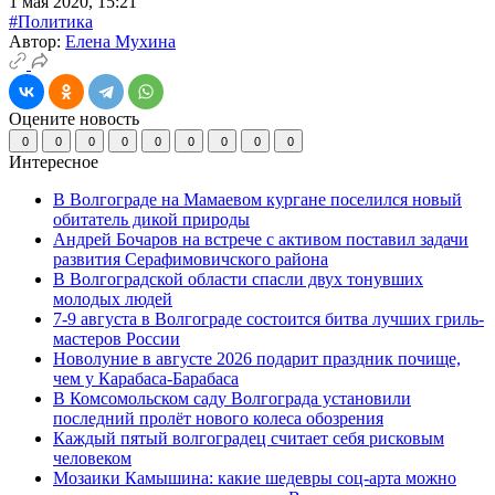
1 мая 2020, 15:21
#Политика
Автор:
Елена Мухина
Оцените новость
0
0
0
0
0
0
0
0
0
Интересное
В Волгограде на Мамаевом кургане поселился новый
обитатель дикой природы
Андрей Бочаров на встрече с активом поставил задачи
развития Серафимовичского района
В Волгоградской области спасли двух тонувших
молодых людей
7-9 августа в Волгограде состоится битва лучших гриль-
мастеров России
Новолуние в августе 2026 подарит праздник почище,
чем у Карабаса-Барабаса
В Комсомольском саду Волгограда установили
последний пролёт нового колеса обозрения
Каждый пятый волгоградец считает себя рисковым
человеком
Мозаики Камышина: какие шедевры соц-арта можно