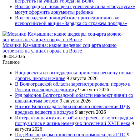
встретить на улицах города на Волге
Волгоградцы с помощью суперсервиса на «Госуслугах»
могут оформить документы ребенка
Волгоградские полицейские присоединились ко
всероссийской акции «Зарядка со стражем порядка»
Мозаики Камышина: какие шедевры соц-арта можно
встретить на улицах города на Волге
06.08.2026
Главное
Нацпроекты и господдержка принесли региону новые
дороги, школы и жилье
9 августа 2026
В Волгоградской области зарегистрировали первую в
России углеродную единицу
9 августа 2026
Ряд районов Волгоградской области накроют ливни со
шквалистым ветром
9 августа 2026
На юге Волгограда зафиксировано превышение ПДК
вредных веществ в воздухе
9 августа 2026
Интерактивная кухня и забытые ремесла: волгоградцы
погрузились в жизнь немецких поселений XVIII века
9
августа 2026
Под Волгоградом открыли спорткомплекс для ГТО
9