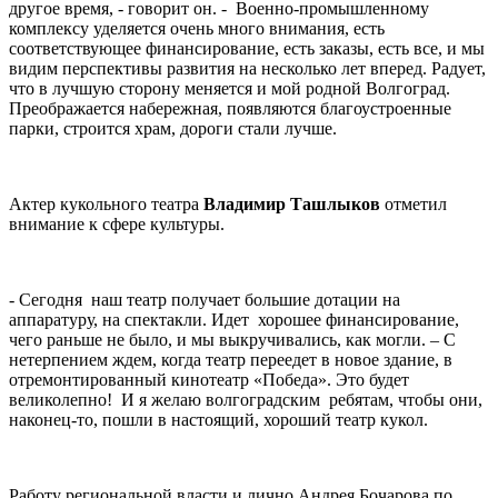
другое время, - говорит он. - Военно-промышленному
комплексу уделяется очень много внимания, есть
соответствующее финансирование, есть заказы, есть все, и мы
видим перспективы развития на несколько лет вперед. Радует,
что в лучшую сторону меняется и мой родной Волгоград.
Преображается набережная, появляются благоустроенные
парки, строится храм, дороги стали лучше.
Актер кукольного театра
Владимир Ташлыков
отметил
внимание к сфере культуры.
- Сегодня наш театр получает большие дотации на
аппаратуру, на спектакли. Идет хорошее финансирование,
чего раньше не было, и мы выкручивались, как могли. – С
нетерпением ждем, когда театр переедет в новое здание, в
отремонтированный кинотеатр «Победа». Это будет
великолепно! И я желаю волгоградским ребятам, чтобы они,
наконец-то, пошли в настоящий, хороший театр кукол.
Работу региональной власти и лично Андрея Бочарова по