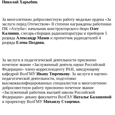
Николай Харыбин.
За многолетнюю добросовестную работу медалью ордена «За
заслуги перед Отечеством» II степени награждены работники
ПК «Ахтуба»: начальник конструкторского бюро
Олег
Калинин
, слесарь-сборщик радиоаппаратуры и приборов 5
разряда
Александр Махов
и пропитчик радиодеталей 4
разряда
Елена Поздняк
.
За заслуги в педагогической деятельности присвоено
почетное звание «Заслуженный деятель науки Российской
Федерации» члену-корреспонденту РАН, заведующему
кафедрой ВолГМУ
Ивану Тюренкову
. За заслуги в научно-
педагогической деятельности, подготовке
высококвалифицированных специалистов и многолетнюю
добросовестную работу присвоено почетное звание
«Заслуженный работник высшей школы Российской
Федерации» декану факультета ВолГАУ
Наталье Балашовой
и проректору ВолГМУ
Михаилу Стаценко.