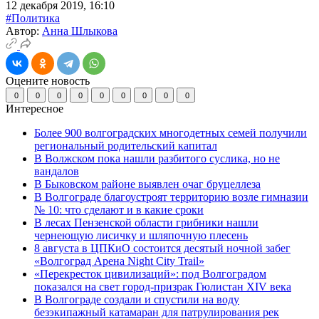
12 декабря 2019, 16:10
#Политика
Автор:
Анна Шлыкова
Оцените новость
0
0
0
0
0
0
0
0
0
Интересное
Более 900 волгоградских многодетных семей получили
региональный родительский капитал
В Волжском пока нашли разбитого суслика, но не
вандалов
В Быковском районе выявлен очаг бруцеллеза
В Волгограде благоустроят территорию возле гимназии
№ 10: что сделают и в какие сроки
В лесах Пензенской области грибники нашли
чернеющую лисичку и шляпочную плесень
8 августа в ЦПКиО состоится десятый ночной забег
«Волгоград Арена Night City Trail»
«Перекресток цивилизаций»: под Волгоградом
показался на свет город-призрак Гюлистан XIV века
В Волгограде создали и спустили на воду
безэкипажный катамаран для патрулирования рек