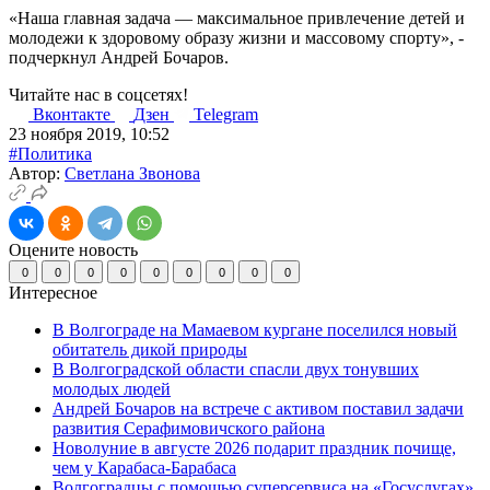
«Наша главная задача — максимальное привлечение детей и
молодежи к здоровому образу жизни и массовому спорту», -
подчеркнул Андрей Бочаров.
Читайте нас в соцсетях!
Вконтакте
Дзен
Telegram
23 ноября 2019, 10:52
#Политика
Автор:
Светлана Звонова
Оцените новость
0
0
0
0
0
0
0
0
0
Интересное
В Волгограде на Мамаевом кургане поселился новый
обитатель дикой природы
В Волгоградской области спасли двух тонувших
молодых людей
Андрей Бочаров на встрече с активом поставил задачи
развития Серафимовичского района
Новолуние в августе 2026 подарит праздник почище,
чем у Карабаса-Барабаса
Волгоградцы с помощью суперсервиса на «Госуслугах»