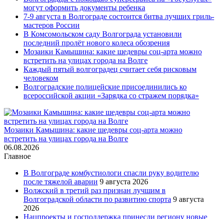
могут оформить документы ребенка
7-9 августа в Волгограде состоится битва лучших гриль-
мастеров России
В Комсомольском саду Волгограда установили
последний пролёт нового колеса обозрения
Мозаики Камышина: какие шедевры соц-арта можно
встретить на улицах города на Волге
Каждый пятый волгоградец считает себя рисковым
человеком
Волгоградские полицейские присоединились ко
всероссийской акции «Зарядка со стражем порядка»
Мозаики Камышина: какие шедевры соц-арта можно
встретить на улицах города на Волге
06.08.2026
Главное
В Волгограде комбустиологи спасли руку водителю
после тяжелой аварии
9 августа 2026
Волжский в третий раз признан лучшим в
Волгоградской области по развитию спорта
9 августа
2026
Нацпроекты и господдержка принесли региону новые