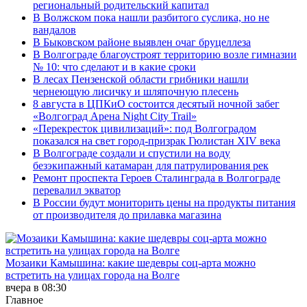
региональный родительский капитал
В Волжском пока нашли разбитого суслика, но не
вандалов
В Быковском районе выявлен очаг бруцеллеза
В Волгограде благоустроят территорию возле гимназии
№ 10: что сделают и в какие сроки
В лесах Пензенской области грибники нашли
чернеющую лисичку и шляпочную плесень
8 августа в ЦПКиО состоится десятый ночной забег
«Волгоград Арена Night City Trail»
«Перекресток цивилизаций»: под Волгоградом
показался на свет город-призрак Гюлистан XIV века
В Волгограде создали и спустили на воду
безэкипажный катамаран для патрулирования рек
Ремонт проспекта Героев Сталинграда в Волгограде
перевалил экватор
В России будут мониторить цены на продукты питания
от производителя до прилавка магазина
Мозаики Камышина: какие шедевры соц-арта можно
встретить на улицах города на Волге
вчера в 08:30
Главное