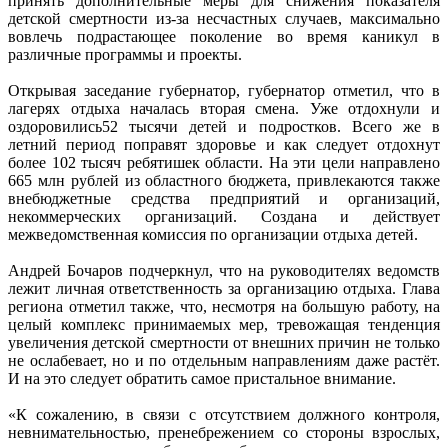
принять дополнительные меры для снижения показателя
детской смертности из-за несчастных случаев, максимально
вовлечь подрастающее поколение во время каникул в
различные программы и проекты.
Открывая заседание губернатор, губернатор отметил, что в
лагерях отдыха началась вторая смена. Уже отдохнули и
оздоровились52 тысячи детей и подростков. Всего же в
летний период поправят здоровье и как следует отдохнут
более 102 тысяч ребятишек области. На эти цели направлено
665 млн рублей из областного бюджета, привлекаются также
внебюджетные средства предприятий и организаций,
некоммерческих организаций. Создана и действует
межведомственная комиссия по организации отдыха детей.
Андрей Бочаров подчеркнул, что на руководителях ведомств
лежит личная ответственность за организацию отдыха. Глава
региона отметил также, что, несмотря на большую работу, на
целый комплекс принимаемых мер, тревожащая тенденция
увеличения детской смертности от внешних причин не только
не ослабевает, но и по отдельным направлениям даже растёт.
И на это следует обратить самое пристальное внимание.
«К сожалению, в связи с отсутствием должного контроля,
невнимательностью, пренебрежением со стороны взрослых,