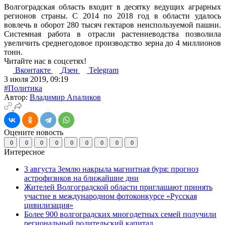
Волгоградская область входит в десятку ведущих аграрных
регионов страны. С 2014 по 2018 год в области удалось
вовлечь в оборот 280 тысяч гектаров неиспользуемой пашни.
Системная работа в отрасли растениеводства позволила
увеличить среднегодовое производство зерна до 4 миллионов
тонн.
Читайте нас в соцсетях!
Вконтакте
Дзен
Telegram
3 июля 2019, 09:19
#Политика
Автор:
Владимир Апаликов
Оцените новость
0
0
0
0
0
0
0
0
0
Интересное
3 августа Землю накрыла магнитная буря: прогноз
астрофизиков на ближайшие дни
Жителей Волгоградской области приглашают принять
участие в международном фотоконкурсе «Русская
цивилизация»
Более 900 волгоградских многодетных семей получили
региональный родительский капитал