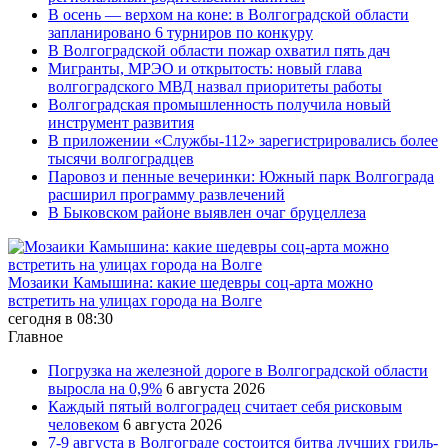
В осень — верхом на коне: в Волгоградской области
запланировано 6 турниров по конкуру
В Волгоградской области пожар охватил пять дач
Мигранты, МРЭО и открытость: новый глава
волгоградского МВД назвал приоритеты работы
Волгоградская промышленность получила новый
инструмент развития
В приложении «Службы-112» зарегистрировались более
тысячи волгоградцев
Паровоз и пенные вечеринки: Южный парк Волгограда
расширил программу развлечений
В Быковском районе выявлен очаг бруцеллеза
Мозаики Камышина: какие шедевры соц-арта можно
встретить на улицах города на Волге
сегодня в 08:30
Главное
Погрузка на железной дороге в Волгоградской области
выросла на 0,9%
6 августа 2026
Каждый пятый волгоградец считает себя рисковым
человеком
6 августа 2026
7-9 августа в Волгограде состоится битва лучших гриль-