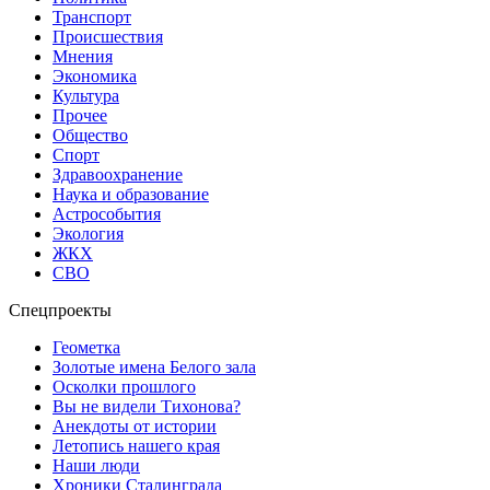
Транспорт
Происшествия
Мнения
Экономика
Культура
Прочее
Общество
Спорт
Здравоохранение
Наука и образование
Астрособытия
Экология
ЖКХ
СВО
Спецпроекты
Геометка
Золотые имена Белого зала
Осколки прошлого
Вы не видели Тихонова?
Анекдоты от истории
Летопись нашего края
Наши люди
Хроники Сталинграда