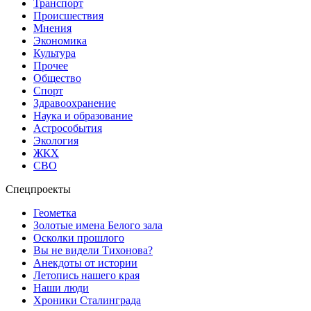
Транспорт
Происшествия
Мнения
Экономика
Культура
Прочее
Общество
Спорт
Здравоохранение
Наука и образование
Астрособытия
Экология
ЖКХ
СВО
Спецпроекты
Геометка
Золотые имена Белого зала
Осколки прошлого
Вы не видели Тихонова?
Анекдоты от истории
Летопись нашего края
Наши люди
Хроники Сталинграда