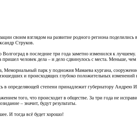
зации своим взглядом на развитие родного региона поделились 
ксандр Струков.
то Волгоград в последние три года заметно изменился к лучшему.
а пришел человек дела – и дело сдвинулось с места. Меньше, чем
рта, Мемориальный парк у подножия Мамаева кургана, сооружен
произошедших и происходящих глубоко положительных изменений
здесь в определяющей степени принадлежит губернатору Андрею И
жением того, что происходит в обществе. За три года не исправ
созидание – значит, будут результаты.
ее. И тогда всё будет хорошо!