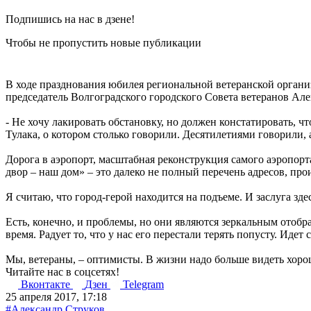
Подпишись на нас в дзене!
Чтобы не пропустить новые публикации
В ходе празднования юбилея региональной ветеранской органи
председатель Волгоградского городского Совета ветеранов Але
- Не хочу лакировать обстановку, но должен констатировать, ч
Тулака, о котором столько говорили. Десятилетиями говорили, 
Дорога в аэропорт, масштабная реконструкция самого аэропо
двор – наш дом» – это далеко не полный перечень адресов, 
Я считаю, что город-герой находится на подъеме. И заслуга 
Есть, конечно, и проблемы, но они являются зеркальным отобра
время. Радует то, что у нас его перестали терять попусту. Идет 
Мы, ветераны, – оптимисты. В жизни надо больше видеть хорош
Читайте нас в соцсетях!
Вконтакте
Дзен
Telegram
25 апреля 2017, 17:18
#Александр Струков